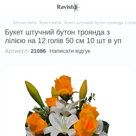
Штучні квіти
Букет квітів
Букет штучний бутон троянда з ліліє
Букет штучний бутон троянда з
лілією на 12 голів 50 см 10 шт в уп
Артикул:
21086
Написати відгук