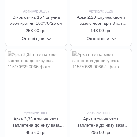
Артикул: 06157
Артикул: 0129
Вінок свічка 157 штучна
Арка 2,20 штучна хвоя з
хвоя крапля 100*70*25 см
вазою чорн дріт 3 кат
70*55*40
253.00 грн
143.00 грн
Оптові ціни
Оптові ціни
Артикул: 0066
Артикул: 0066-1
Арка 3,35 штучна хвоя
Арка штучна хвоя
заплетена до низу ваза
заплетена до низу ваза
115*70*39
115*70*39
486.60 грн
296.00 грн