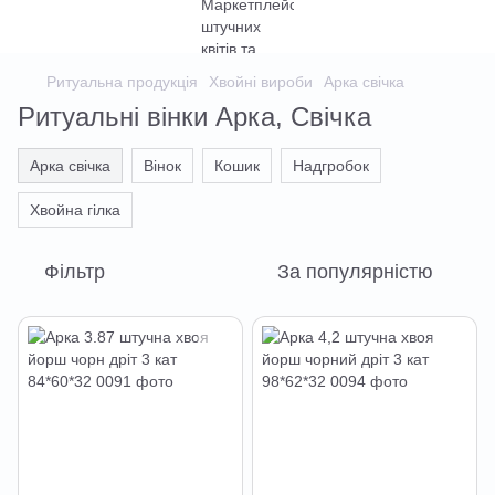
Ритуальна продукція
Хвойні вироби
Арка свічка
Ритуальні вінки Арка, Свічка
Арка свічка
Вінок
Кошик
Надгробок
Хвойна гілка
Фільтр
За популярністю