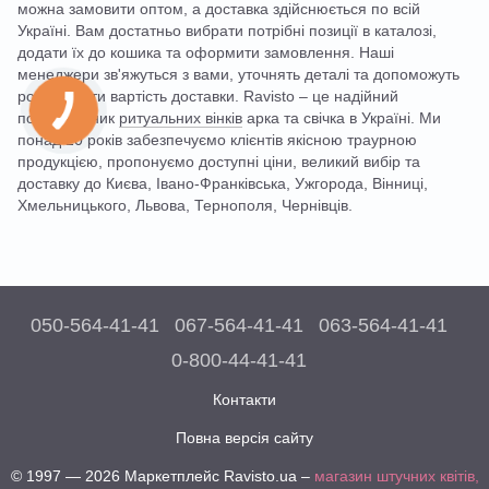
можна замовити оптом, а доставка здійснюється по всій
Україні. Вам достатньо вибрати потрібні позиції в каталозі,
додати їх до кошика та оформити замовлення. Наші
менеджери зв'яжуться з вами, уточнять деталі та допоможуть
розрахувати вартість доставки. Ravisto – це надійний
постачальник
ритуальних вінків
арка та свічка в Україні. Ми
понад 20 років забезпечуємо клієнтів якісною траурною
продукцією, пропонуємо доступні ціни, великий вибір та
доставку до Києва, Івано-Франківська, Ужгорода, Вінниці,
Хмельницького, Львова, Тернополя, Чернівців.
050-564-41-41
067-564-41-41
063-564-41-41
0-800-44-41-41
Контакти
Повна версія сайту
© 1997 — 2026 Маркетплейс Ravisto.ua –
магазин штучних квітів,