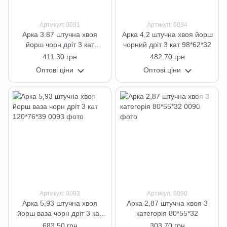
Артикул: 0091
Артикул: 0094
Арка 3.87 штучна хвоя
Арка 4,2 штучна хвоя йорш
йорш чорн дріт 3 кат
чорний дріт 3 кат 98*62*32
84*60*32
411.30 грн
482.70 грн
Оптові ціни
Оптові ціни
Артикул: 0093
Артикул: 0090
Арка 5,93 штучна хвоя
Арка 2,87 штучна хвоя 3
йорш ваза чорн дріт 3 кат
категорія 80*55*32
120*76*39
683.50 грн
303.70 грн