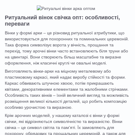
Ритуальний вінок свічка опт: особливості,
переваги
Вінки у формі арки – це різновид ритуальної атрибутики, що
використовується для похоронних та поминальних церемоній.
Така форма символізує ворота у вічність, прощання та
перехід, тому арочні вінки часто встановлюють біля труни або
на цвинтарі. Вони створюють більш масштабне та виразне
оформлення, ніж класичні круглі чи овальні моделі.
Виготовляють вінки-арки на міцному металевому або
пластиковому каркасі, який надає виробу стійкості та форми.
Каркас обвивають штучною хвоєю, потім прикрашають
квітами, декоративними елементами та жалобними стрічками.
Особливість таких вінків – їхній величний вигляд та можливість
розміщення великої кількості деталей, що робить композицію
особливо урочистою та виразною.
Крім арочних моделей, у нашому каталозі є вінки у формі
свічки, які відрізняються символічністю та виразністю. Вінки
свічка – це символ світла та пам'яті. Їх замовляють для
похорону, обрядових та прощальних церемоній, а також для