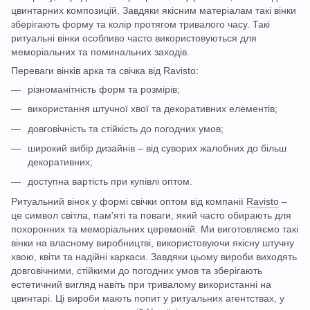
цвинтарних композицій. Завдяки якісним матеріалам такі вінки
зберігають форму та колір протягом тривалого часу. Такі
ритуальні вінки особливо часто використовуються для
меморіальних та поминальних заходів.
Переваги вінків арка та свічка від Ravisto:
різноманітність форм та розмірів;
використання штучної хвої та декоративних елементів;
довговічність та стійкість до погодних умов;
широкий вибір дизайнів – від суворих жалобних до більш
декоративних;
доступна вартість при купівлі оптом.
Ритуальний вінок у формі свічки оптом від компанії
Ravisto
–
це символ світла, пам'яті та поваги, який часто обирають для
похоронних та меморіальних церемоній. Ми виготовляємо такі
вінки на власному виробництві, використовуючи якісну штучну
хвою, квіти та надійні каркаси. Завдяки цьому вироби виходять
довговічними, стійкими до погодних умов та зберігають
естетичний вигляд навіть при тривалому використанні на
цвинтарі. Ці вироби мають попит у ритуальних агентствах, у