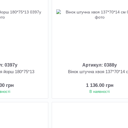
л: 0397у
Артикул: 0388у
оя йорш 180*75*13
Вінок штучна хвоя 137*70*14 
.00 грн
1 136.00 грн
вності
В наявності