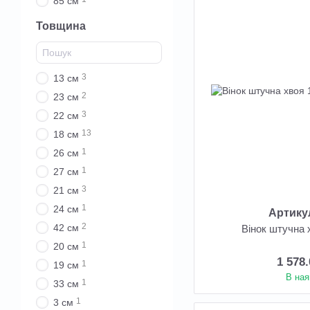
85 см
Товщина
3
13 см
2
23 см
3
22 см
13
18 см
1
26 см
1
27 см
3
21 см
1
24 см
Артику
2
42 см
Вінок штучна 
1
20 см
1 578
1
19 см
В ная
1
33 см
1
3 см