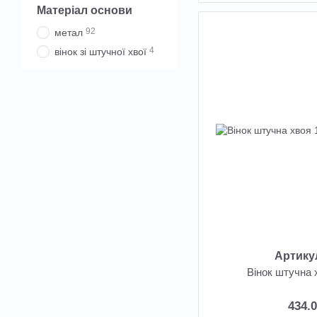
Матеріал основи
92
метал
4
вінок зі штучної хвої
Артику
Вінок штучна 
434.