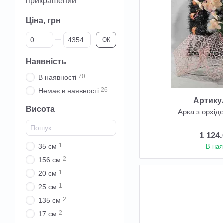
прикрашений
Ціна, грн
Від Ціна, грн
До Ціна, грн
ОК
Наявність
70
В наявності
26
Немає в наявності
Артику
Висота
Арка з орхід
1 124
1
35 см
В ная
2
156 см
1
20 см
1
25 см
2
135 см
2
17 см