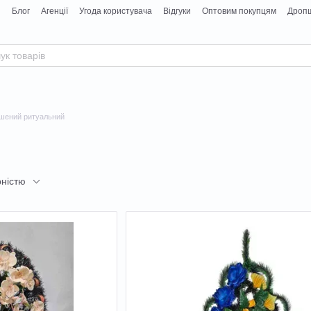
я
Блог
Агенції
Угода користувача
Відгуки
Оптовим покупцям
Дропш
ашений ритуальний
рністю