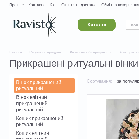
Перейти до основного контенту
Про нас
Контакти
Квіз
Оплата та доставка
Обмін та поверненн
Постачальникам
Вакансії
Каталог
Головна
Ритуальна продукція
Хвойні вироби прикрашені
Вінок прикр
Прикрашені ритуальні вінки
Сортування:
за популя
Вінок прикрашений
ритуальний
Вінок елітний
прикрашений
ритуальний
Кошик прикрашений
ритуальний
Кошик елітний