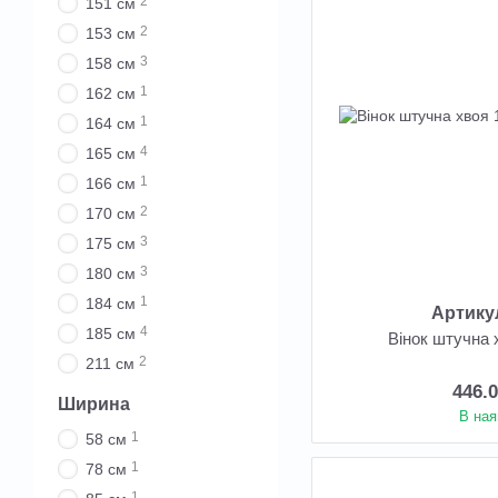
2
151 см
2
153 см
3
158 см
1
162 см
1
164 см
4
165 см
1
166 см
2
170 см
3
175 см
3
180 см
1
184 см
Артику
4
185 см
Вінок штучна 
2
211 см
446.
Ширина
В ная
1
58 см
1
78 см
1