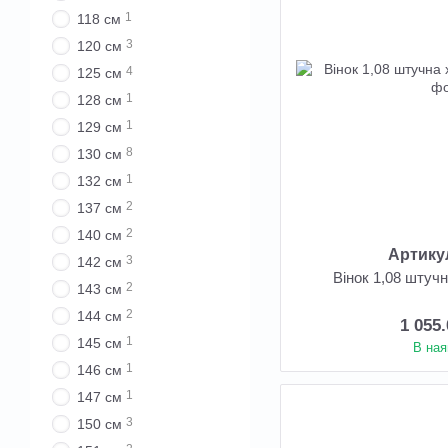
1
118 см
3
120 см
4
125 см
1
128 см
1
129 см
8
130 см
1
132 см
2
137 см
2
140 см
Артику
3
142 см
Вінок 1,08 штуч
2
143 см
2
144 см
1 055
1
145 см
В ная
1
146 см
1
147 см
3
150 см