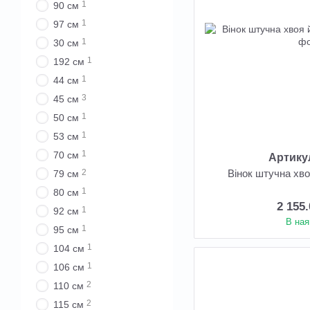
1
90 см
1
97 см
1
30 см
1
192 см
1
44 см
3
45 см
1
50 см
1
53 см
1
70 см
Артику
2
Вінок штучна хв
79 см
1
80 см
2 155
1
92 см
В ная
1
95 см
1
104 см
1
106 см
2
110 см
2
115 см