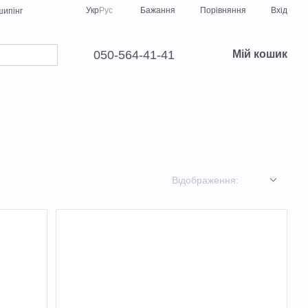
Порівняння
Укр
Рус
Бажання
Вхід
ипінг
050-564-41-41
Мій кошик
Відображення: