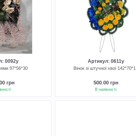
л: 0092у
Артикул: 0611у
еями 97*56*30
Вінок зі штучної хвої 142*70*
.00 грн
500.00 грн
вності
В наявності