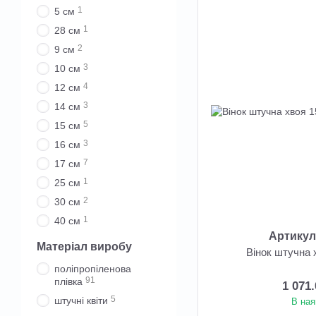
1
5 см
1
28 см
2
9 см
3
10 см
4
12 см
3
14 см
5
15 см
3
16 см
7
17 см
1
25 см
2
30 см
1
40 см
Артикул
Матеріал виробу
Вінок штучна 
поліпропіленова
91
плівка
1 071
5
штучні квіти
В ная