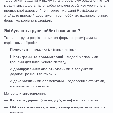
та естетику. Завдяки м'якому та благородному оздобленню такі
моделі виглядають гідно, забезпечуючи особливу урочистість
прощальної церемонії. В інтернет-магазині Ravisto.ua ви
знайдете широкий асортимент трун, оббитих тканиною, різних
форм, кольорів та матеріалів.
Які бувають труни, оббиті тканиною?
Тканинні труни розрізняються за формою, розмірами та
варіантами обробки:
Прямокутні
– класика із чіткими лініями.
Шестигранні та восьмигранні
– моделі з плавними
гранями для витонченого вигляду.
З драпіруванням або стьобаними візерунками
–
додають розкоші та глибини.
З декоративними елементами
– оздоблення стрічками,
мереживом, позолотою.
Матеріали виготовлення:
Каркас – дерево (сосна, дуб, ясен)
– міцна основа.
Оббивка – оксамит, атлас, велюр
– надає естетичного
вигляду.