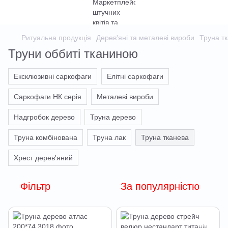
Ритуальна продукція
Дерев'яні та металеві вироби
Труна т
Труни оббиті тканиною
Ексклюзивні саркофаги
Елітні саркофаги
Саркофаги НК серія
Металеві вироби
Надгробок дерево
Труна дерево
Труна комбінована
Труна лак
Труна тканева
Хрест дерев'яний
Фільтр
За популярністю