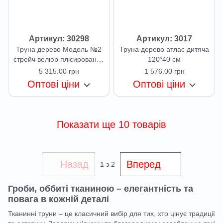
Артикул: 30298
Артикул: 3017
Труна дерево Модель №2
Труна дерево атлас дитяча
стрейч велюр плісирований
120*40 см
200*74 см
5 315.00 грн
1 576.00 грн
Оптові ціни
Оптові ціни
Показати ще 10 товарів
Назад
Вперед
1
з 2
Гроби, оббиті тканиною – елегантність та
повага в кожній деталі
Тканинні труни – це класичний вибір для тих, хто цінує традиції