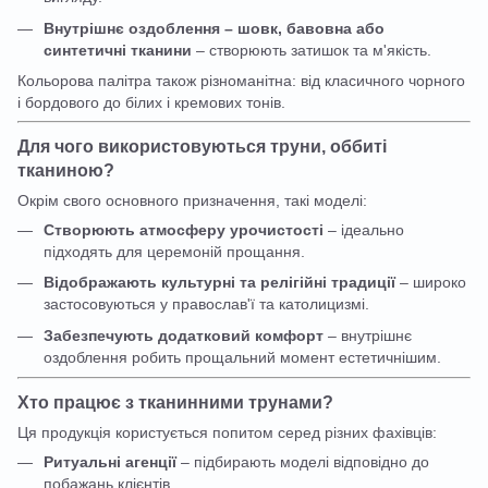
Внутрішнє оздоблення – шовк, бавовна або
синтетичні тканини
– створюють затишок та м'якість.
Кольорова палітра також різноманітна: від класичного чорного
і бордового до білих і кремових тонів.
Для чого використовуються труни, оббиті
тканиною?
Окрім свого основного призначення, такі моделі:
Створюють атмосферу урочистості
– ідеально
підходять для церемоній прощання.
Відображають культурні та релігійні традиції
– широко
застосовуються у православ'ї та католицизмі.
Забезпечують додатковий комфорт
– внутрішнє
оздоблення робить прощальний момент естетичнішим.
Хто працює з тканинними трунами?
Ця продукція користується попитом серед різних фахівців:
Ритуальні агенції
– підбирають моделі відповідно до
побажань клієнтів.