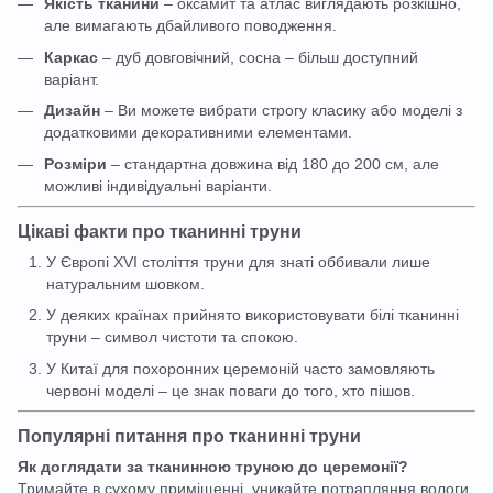
Якість тканини
– оксамит та атлас виглядають розкішно,
але вимагають дбайливого поводження.
Каркас
– дуб довговічний, сосна – більш доступний
варіант.
Дизайн
– Ви можете вибрати строгу класику або моделі з
додатковими декоративними елементами.
Розміри
– стандартна довжина від 180 до 200 см, але
можливі індивідуальні варіанти.
Цікаві факти про тканинні труни
У Європі XVI століття труни для знаті оббивали лише
натуральним шовком.
У деяких країнах прийнято використовувати білі тканинні
труни – символ чистоти та спокою.
У Китаї для похоронних церемоній часто замовляють
червоні моделі – це знак поваги до того, хто пішов.
Популярні питання про тканинні труни
Як доглядати за тканинною труною до церемонії?
Тримайте в сухому приміщенні, уникайте потрапляння вологи.