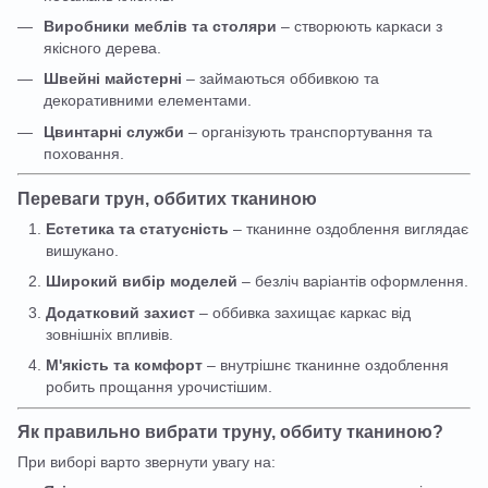
Виробники меблів та столяри
– створюють каркаси з
якісного дерева.
Швейні майстерні
– займаються оббивкою та
декоративними елементами.
Цвинтарні служби
– організують транспортування та
поховання.
Переваги трун, оббитих тканиною
Естетика та статусність
– тканинне оздоблення виглядає
вишукано.
Широкий вибір моделей
– безліч варіантів оформлення.
Додатковий захист
– оббивка захищає каркас від
зовнішніх впливів.
М'якість та комфорт
– внутрішнє тканинне оздоблення
робить прощання урочистішим.
Як правильно вибрати труну, оббиту тканиною?
При виборі варто звернути увагу на: