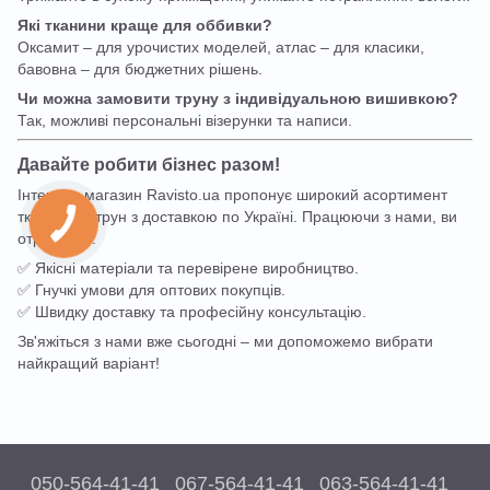
Які тканини краще для оббивки?
Оксамит – для урочистих моделей, атлас – для класики,
бавовна – для бюджетних рішень.
Чи можна замовити труну з індивідуальною вишивкою?
Так, можливі персональні візерунки та написи.
Давайте робити бізнес разом!
Інтернет-магазин Ravisto.ua пропонує широкий асортимент
тканинних трун з доставкою по Україні. Працюючи з нами, ви
отримуєте:
✅ Якісні матеріали та перевірене виробництво.
✅ Гнучкі умови для оптових покупців.
✅ Швидку доставку та професійну консультацію.
Зв'яжіться з нами вже сьогодні – ми допоможемо вибрати
найкращий варіант!
050-564-41-41
067-564-41-41
063-564-41-41