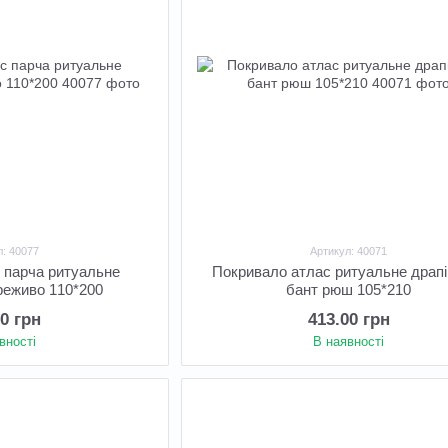
л: 40077
Артикул: 40071
 парча ритуальне
Покривало атлас ритуальне драпі
реживо 110*200
бант рюш 105*210
00 грн
413.00 грн
вності
В наявності