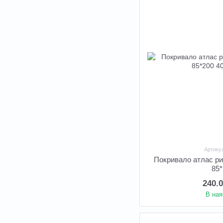
Артику
Покривало атлас р
85
240.
В ная