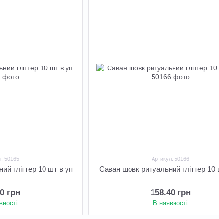
л: 50165
Артикул: 50166
ий гліттер 10 шт в уп
Саван шовк ритуальний гліттер 10 
00 грн
158.40 грн
вності
В наявності