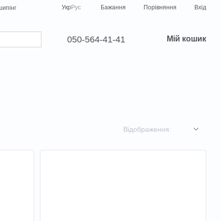
Порівняння
Укр
Рус
Бажання
Вхід
ипінг
050-564-41-41
Мій кошик
Відображення: