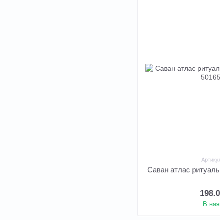
Артику
Саван атлас ритуальн
198.
В ная