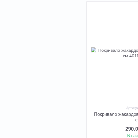
Артику
Покривало жакардов
290.
В ная