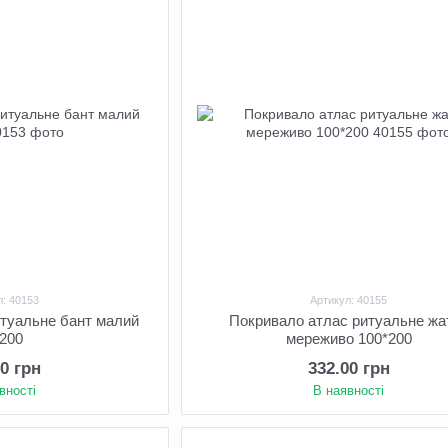
л: 40153
Артикул: 40155
итуальне бант малий
Покривало атлас ритуальне жа
*200
мереживо 100*200
00 грн
332.00 грн
вності
В наявності