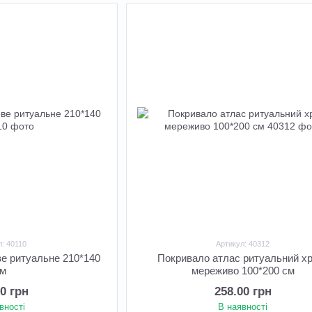
л: 40110
Артикул: 40312
е ритуальне 210*140
Покривало атлас ритуальний х
см
мереживо 100*200 см
00 грн
258.00 грн
вності
В наявності