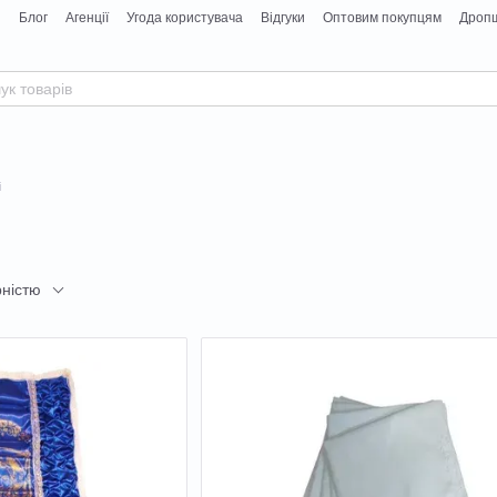
я
Блог
Агенції
Угода користувача
Відгуки
Оптовим покупцям
Дропш
і
рністю