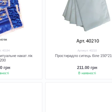
л: 40194
Артикул: 40210
итуальне накат лік
Простирадло ситець біле 150*21
*200
00 грн
211.00 грн
вності
В наявності