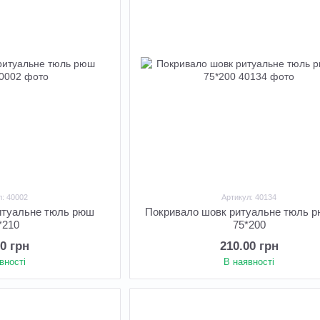
л: 40002
Артикул: 40134
итуальне тюль рюш
Покривало шовк ритуальне тюль 
*210
75*200
00 грн
210.00 грн
вності
В наявності