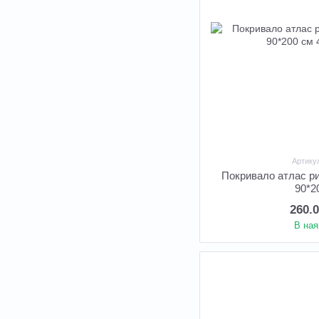
Артику
Покривало атлас р
90*2
260.
В ная