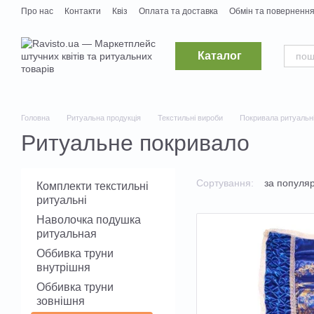
Перейти до основного контенту
Про нас
Контакти
Квіз
Оплата та доставка
Обмін та поверненн
Постачальникам
Вакансії
Каталог
Головна
Ритуальна продукція
Текстильні вироби
Покривала ритуальн
Ритуальне покривало
Сортування:
за популя
Комплекти текстильні
ритуальні
Наволочка подушка
ритуальная
Оббивка труни
внутрішня
Оббивка труни
зовнішня