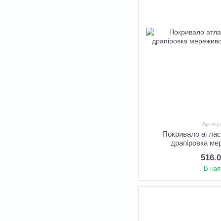
Артику
Покривало атлас
драпіровка ме
516.
В ная