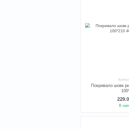
Артику
Покривало шовк р
100
229.
В ная