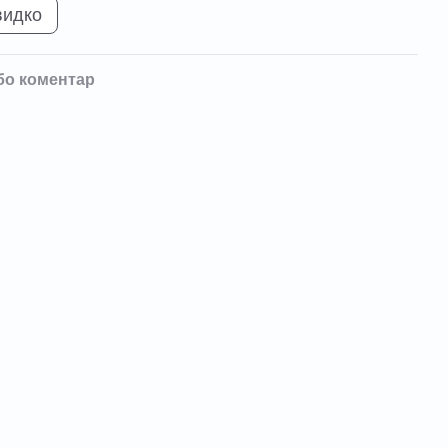
видко
бо коментар