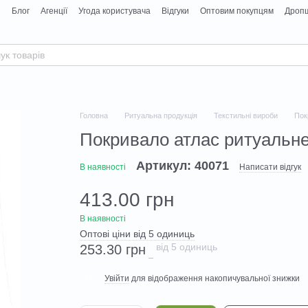
я
Блог
Агенції
Угода користувача
Відгуки
Оптовим покупцям
Дропш
Головна
Ритуальна продукція
Текстильні вироби
Пок
Покривало атлас ритуальне
Артикул: 40071
В наявності
Написати відгук
413.00 грн
В наявності
Оптові ціни від 5 одиниць
від 5 одиниць
253.30 грн
Увійти
для відображення накопичувальної знижки
%