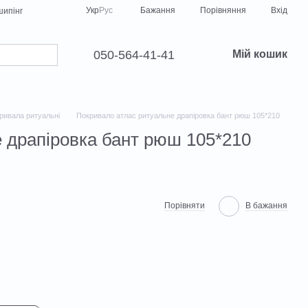
Порівняння
Укр
Рус
Бажання
Вхід
ипінг
050-564-41-41
Мій кошик
ривала ритуальні
Покривало атлас ритуальне драпіровка бант рюш 105*210
 драпіровка бант рюш 105*210
Порівняти
В бажання