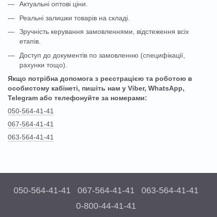
Актуальні оптові ціни.
Реальні залишки товарів на складі.
Зручність керування замовленнями, відстеження всіх
етапів.
Доступ до документів по замовленню (специфікації,
рахунки тощо).
Якщо потрібна допомога з реєстрацією та роботою в
особистому кабінеті, пишіть нам у Viber, WhatsApp,
Telegram або телефонуйте за номерами:
050-564-41-41
067-564-41-41
063-564-41-41
050-564-41-41
067-564-41-41
063-564-41-41
0-800-44-41-41