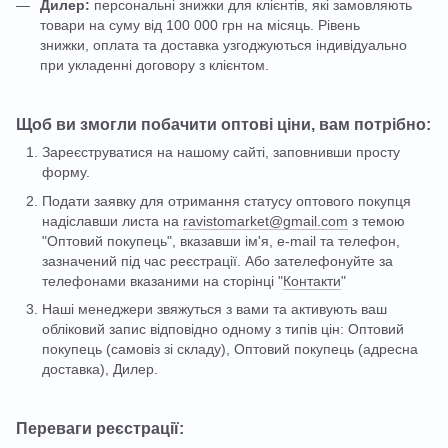
Дилер:
персональні знижки для клієнтів, які замовляють
товари на суму від 100 000 грн на місяць. Рівень
знижки, оплата та доставка узгоджуються індивідуально
при укладенні договору з клієнтом.
Щоб ви змогли побачити оптові ціни, вам потрібно:
Зареєструватися на нашому сайті, заповнивши просту
форму.
Подати заявку для отримання статусу оптового покупця
надіславши листа на
ravistomarket@gmail.com
з темою
"Оптовий покупець", вказавши ім'я, e-mail та телефон,
зазначений під час реєстрації. Або зателефонуйте за
телефонами вказаними на сторінці "
Контакти
"
Наші менеджери звяжуться з вами та активують ваш
обліковий запис відповідно одному з типів цін: Оптовий
покупець (самовіз зі складу), Оптовий покупець (адресна
доставка), Дилер.
Переваги реєстрації: