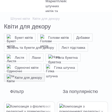
Штучні квіти
Квіти для декору
Квіти для декору
Букет квітів
Голови квітів
Добавки
Зелень та букети для декору
Лист підставка
Листя
Ліани
Нога букетна
Одиночні квіти
Гілка штучна
Квіти для декору
Фільтр
За популярністю