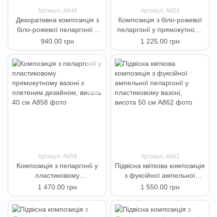
Артикул: А848
Артикул: А853
Декоративна композиція з
Композиція з біло-рожевої
біло-рожевої пеларгонії у
пеларгонії у прямокутному
горщику, висота 35 см
вазоні, висота 35 см
940.00 грн
1 225.00 грн
Артикул: А858
Артикул: А862
Композиція з пеларгонії у
Підвісна квіткова композиція
пластиковому
з фуксійної ампельної
прямокутному вазоні з
пеларгонії у пластиковому
1 470.00 грн
1 550.00 грн
плетеним дизайном, висота
вазоні, висота 50 см
40 см