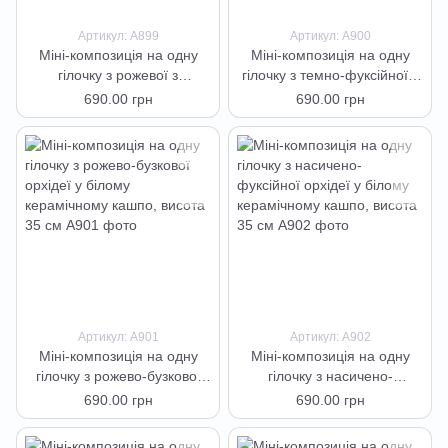
Артикул: А899
Артикул: А900
Міні-композиція на одну
Міні-композиція на одну
гілочку з рожевої з
гілочку з темно-фуксійної з
фіолетовою серединкою
крапочками орхідеї у білому
690.00 грн
690.00 грн
орхідеї у білому
керамічному кашпо, висота
керамічному кашпо, висота
35 см
35 см
Артикул: А901
Артикул: А902
Міні-композиція на одну
Міні-композиція на одну
гілочку з рожево-бузкової
гілочку з насичено-
орхідеї у білому
фуксійної орхідеї у білому
690.00 грн
690.00 грн
керамічному кашпо, висота
керамічному кашпо, висота
35 см
35 см