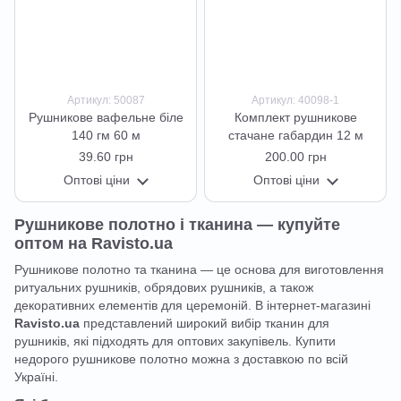
Артикул: 50087
Артикул: 40098-1
Рушникове вафельне біле
Комплект рушникове
140 гм 60 м
стачане габардин 12 м
39.60 грн
200.00 грн
Оптові ціни
Оптові ціни
Рушникове полотно і тканина — купуйте
оптом на Ravisto.ua
Рушникове полотно та тканина — це основа для виготовлення
ритуальних рушників, обрядових рушників, а також
декоративних елементів для церемоній. В інтернет-магазині
Ravisto.ua
представлений широкий вибір тканин для
рушників, які підходять для оптових закупівель. Купити
недорого рушникове полотно можна з доставкою по всій
Україні.