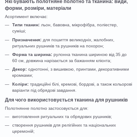
Які бувають полотняне полотно та тканина: види,
форми, розміри, матеріали
Асортимент включає:
Типи тканин:
льон, бавовна, мікрофібра, поліестер,
суміші;
Призначення:
для пошиття великодніх, жалобних,
ритуальних рушників та рушників на похорон;
Форма та ширина:
рулонна тканина шириною від 35 до
60 см, довжина нарізається за бажанням клієнта;
Декор:
однотонні, з вишивкою, принтами, декоративними
кромками;
Коліри:
традиційні білі, кремові, бордові, а також кольорові
варіанти під обрядові завдання.
Для чого використовується тканина для рушників
Полотнянне полотно застосовується для:
виготовлення ритуальних та обрядових рушників;
створення рушників для релігійних та національних
церемоній;