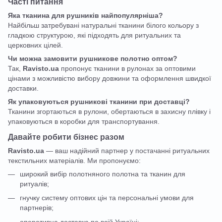
Часті питання
Яка тканина для рушників найпопулярніша?
Найбільш затребувані натуральні тканини білого кольору з
гладкою структурою, які підходять для ритуальних та
церковних цілей.
Чи можна замовити рушникове полотно оптом?
Так,
Ravisto.ua
пропонує тканини в рулонах за оптовими
цінами з можливістю вибору довжини та оформлення швидкої
доставки.
Як упаковуються рушникові тканини при доставці?
Тканини згортаються в рулони, обертаються в захисну плівку і
упаковуються в коробки для транспортування.
Давайте робити бізнес разом
Ravisto.ua
— ваш надійний партнер у постачанні ритуальних
текстильних матеріалів. Ми пропонуємо:
широкий вибір полотняного полотна та тканин для
ритуалів;
гнучку систему оптових цін та персональні умови для
партнерів;
оперативна доставка по всій Україні;