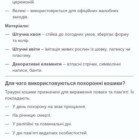
церемоній.
Великі – використовуються для офіційних жалобних
заходів.
Матеріали:
Штучна хвоя
– стійка до погодних умов, зберігає форму
та колір.
Штучні квіти
– імітація живих рослин із шовку, латексу чи
пластику.
Декоративні елементи
– атласні стрічки, символічні
написи, банти.
Для чого використовуються похоронні кошики?
Траурні кошики призначені для вираження поваги та пам'яті. Їх
покладають:
У день похорону на знак прощання.
На річницю смерті.
У релігійні та поминальні дні.
У дні пам'яті видатних особистостей.