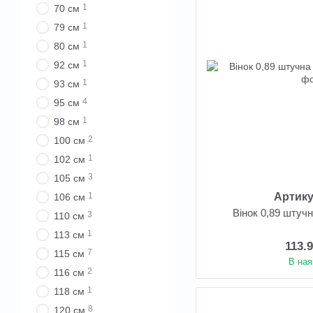
1
70 см
1
79 см
1
80 см
1
92 см
1
93 см
4
95 см
1
98 см
2
100 см
1
102 см
3
105 см
Артику
1
106 см
Вінок 0,89 штуч
3
110 см
1
113 см
113.
7
115 см
В ная
2
116 см
1
118 см
8
120 см