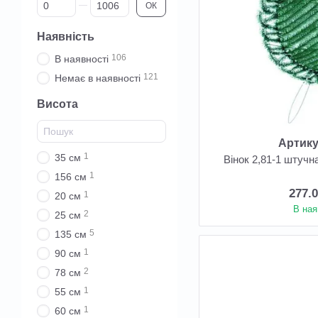
Від Ціна, грн
До Ціна, грн
ОК
Наявність
106
В наявності
121
Немає в наявності
Висота
Артику
1
35 см
Вінок 2,81-1 штучн
1
156 см
277.
1
20 см
В ная
2
25 см
5
135 см
1
90 см
2
78 см
1
55 см
1
60 см