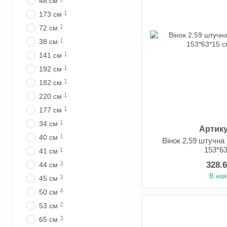
48 см
1
173 см
1
72 см
1
38 см
1
141 см
1
192 см
1
182 см
1
220 см
1
177 см
1
34 см
Артику
1
40 см
Вінок 2,59 штучна
153*6
1
41 см
328.
3
44 см
В ная
3
45 см
4
50 см
2
53 см
3
65 см