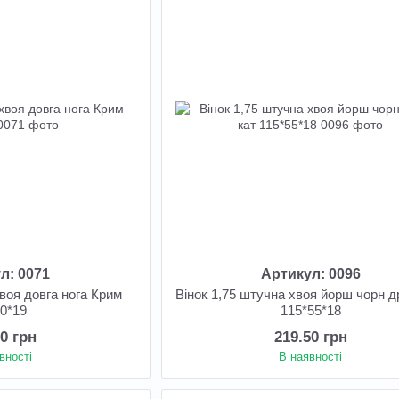
л: 0071
Артикул: 0096
хвоя довга нога Крим
Вінок 1,75 штучна хвоя йорш чорн др
60*19
115*55*18
30 грн
219.50 грн
вності
В наявності