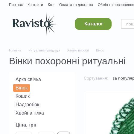
Перейти до основного контенту
Про нас
Контакти
Квіз
Оплата та доставка
Обмін та поверненн
Постачальникам
Вакансії
Каталог
Головна
Ритуальна продукція
Хвойні вироби
Вінок
Вінки похоронні ритуальні
Сортування:
за популя
Арка свічка
Вінок
Кошик
Надгробок
Хвойна гілка
Ціна, грн