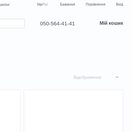
Порівняння
Укр
Рус
Бажання
Вхід
ипінг
050-564-41-41
Мій кошик
Відображення: