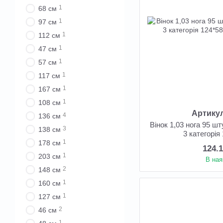
1
68 см
1
97 см
1
112 см
1
47 см
1
57 см
1
117 см
1
167 см
1
108 см
Артикул
4
136 см
Вінок 1,03 нога 95 ш
3
138 см
3 категорія
1
178 см
124.
1
203 см
В ная
2
148 см
1
160 см
1
127 см
2
46 см
1