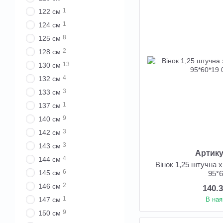
1
122 см
1
124 см
8
125 см
2
128 см
13
130 см
4
132 см
3
133 см
1
137 см
9
140 см
3
142 см
3
143 см
Артику
4
144 см
Вінок 1,25 штучна 
6
145 см
95*
2
146 см
140.
1
147 см
В ная
9
150 см