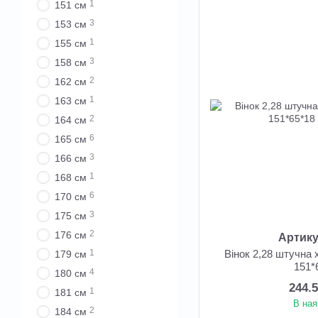
1
151 см
3
153 см
1
155 см
3
158 см
2
162 см
1
163 см
2
164 см
6
165 см
3
166 см
1
168 см
6
170 см
3
175 см
2
176 см
Артику
Вінок 2,28 штучна 
1
179 см
151*
4
180 см
244.
1
181 см
В ная
2
184 см