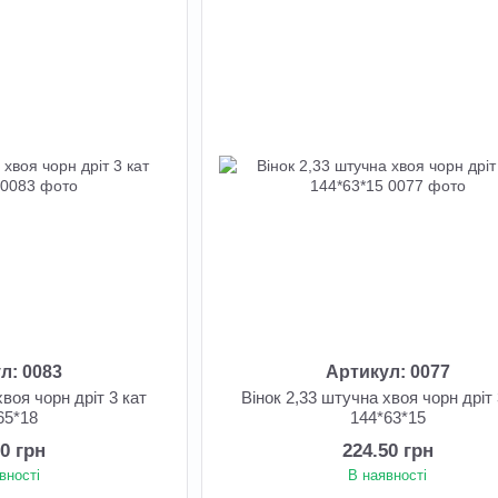
л: 0083
Артикул: 0077
хвоя чорн дріт 3 кат
Вінок 2,33 штучна хвоя чорн дріт 
65*18
144*63*15
50 грн
224.50 грн
вності
В наявності