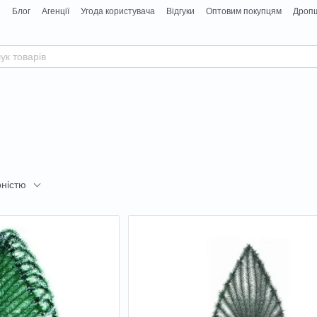
я
Блог
Агенції
Угода користувача
Відгуки
Оптовим покупцям
Дропш
рністю