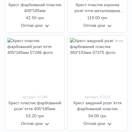
Хрест фарбований пластик
Хрест пластик коронка
400*185мм
розп`яття металізоване
золото 400*185мм
42.50 грн
119.00 грн
Оптові ціни
Оптові ціни
Артикул: 07286
Артикул: 07375
Хрест пластик фарбований
Хрест ажурний розп`яття
розп`яття 405*185мм
фарбований пластик
360*193мм
53.20 грн
54.00 грн
Оптові ціни
Оптові ціни