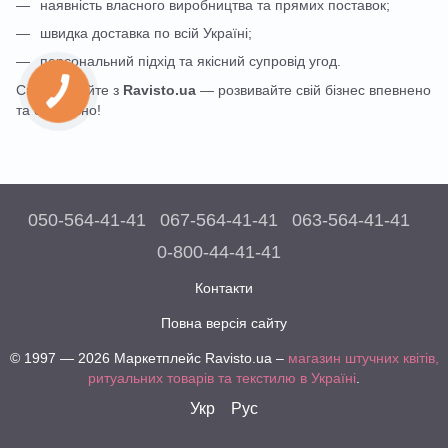
наявність власного виробництва та прямих поставок;
швидка доставка по всій Україні;
персональний підхід та якісний супровід угод.
Співпрацюйте з
Ravisto.ua
— розвивайте свій бізнес впевнено
та стабільно!
050-564-41-41
067-564-41-41
063-564-41-41
0-800-44-41-41
Контакти
Повна версія сайту
© 1997 — 2026 Маркетплейс Ravisto.ua –
магазин штучних квітів,
ритуальних товарів та текстилю в Україні
.
Укр
Рус