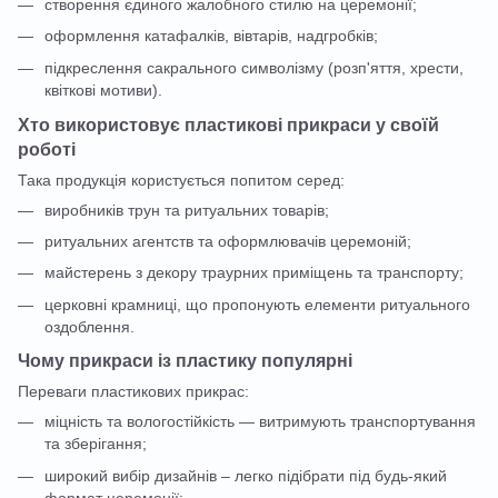
створення єдиного жалобного стилю на церемонії;
оформлення катафалків, вівтарів, надгробків;
підкреслення сакрального символізму (розп'яття, хрести,
квіткові мотиви).
Хто використовує пластикові прикраси у своїй
роботі
Така продукція користується попитом серед:
виробників трун та ритуальних товарів;
ритуальних агентств та оформлювачів церемоній;
майстерень з декору траурних приміщень та транспорту;
церковні крамниці, що пропонують елементи ритуального
оздоблення.
Чому прикраси із пластику популярні
Переваги пластикових прикрас:
міцність та вологостійкість — витримують транспортування
та зберігання;
широкий вибір дизайнів – легко підібрати під будь-який
формат церемонії;