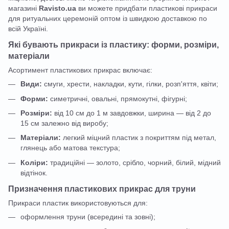
магазині
Ravisto.ua
ви можете придбати пластикові прикраси
для ритуальних церемоній оптом із швидкою доставкою по
всій Україні.
Які бувають прикраси із пластику: форми, розміри,
матеріали
Асортимент пластикових прикрас включає:
Види:
смуги, хрести, накладки, кути, гілки, розп'яття, квіти;
Форми:
симетричні, овальні, прямокутні, фігурні;
Розміри:
від 10 см до 1 м завдовжки, ширина — від 2 до
15 см залежно від виробу;
Матеріали:
легкий міцний пластик з покриттям під метал,
глянець або матова текстура;
Коліри:
традиційні — золото, срібло, чорний, білий, мідний
відтінок.
Призначення пластикових прикрас для труни
Прикраси пластик використовуються для:
оформлення труни (всередині та зовні);