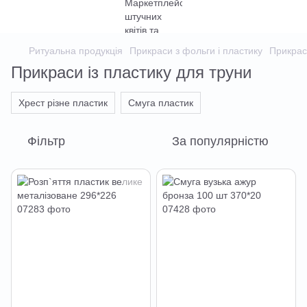
Ритуальна продукція
Прикраси з фольги і пластику
Прикрас
Прикраси із пластику для труни
Хрест різне пластик
Смуга пластик
Фільтр
За популярністю