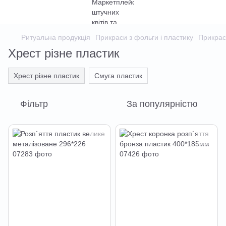
Ритуальна продукція
Прикраси з фольги і пластику
Прикрас
Хрест різне пластик
Хрест різне пластик
Смуга пластик
Фільтр
За популярністю