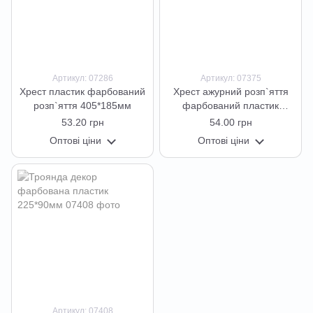
Артикул: 07286
Артикул: 07375
Хрест пластик фарбований
Хрест ажурний розп`яття
розп`яття 405*185мм
фарбований пластик
360*193мм
53.20 грн
54.00 грн
Оптові ціни
Оптові ціни
Артикул: 07408