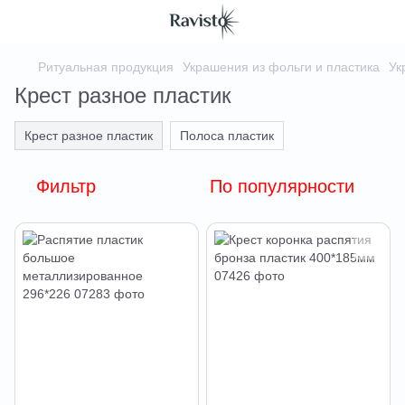
Ритуальная продукция
Украшения из фольги и пластика
Ук
Крест разное пластик
Крест разное пластик
Полоса пластик
Фильтр
По популярности