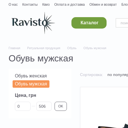
Перейти к основному контенту
О нас
Контакты
Квиз
Оплата и доставка
Обмен и возврат
Бло
Дропшипинг
Поставщикам
Вакансии
Каталог
Главная
Ритуальная продукция
Обувь
Обувь мужская
Обувь мужская
Сортировка:
по популя
Обувь женская
Обувь мужская
Цена, грн
От Цена, грн
До Цена, грн
OK