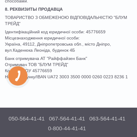
способами.
8. РЕКВИЗИТЫ ПРОДАВЦА
ТОВАРИСТВО З ОБМЕЖЕНОЮ ВІДПОВІДАЛЬНІСТЮ "БЛУМ
ТРЕЙД"
Ідентифікаційний код юридичної особи: 45776659
Місцезнаходження юридичної особи:
Україна, 49112, Дніпропетровська обл., місто Дніпро,
вул.Каденюка Леоніда, будинок 4Б
Банк отримувача АТ "Райффайзен Банк"
Отримувач ТОВ "БЛУМ ТРЕЙД"
Код ЄДРПОУ 45776659
Номер рахунку/IBAN UA72 3003 3500 0000 0260 0223 8236 1
050-564-41-41
067-564-41-41
063-564-41-41
0-800-44-41-41