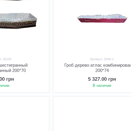
л: 30106
Артикул: 3049-1
 шестигранный
Гроб дерево атлас комбинирова
анный 200*70
200*74
.00 грн
5 327.00 грн
личии
В наличии