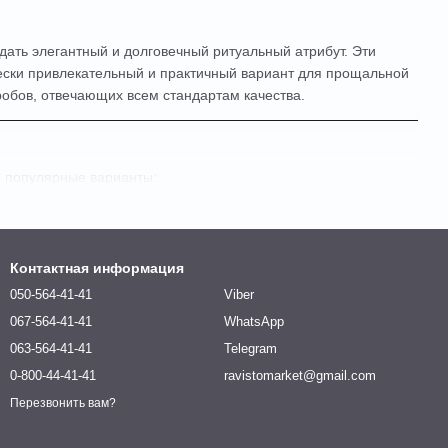
ать элегантный и долговечный ритуальный атрибут. Эти
чески привлекательный и практичный вариант для прощальной
робов, отвечающих всем стандартам качества.
е популярные варианты:
Контактная информация
050-564-41-41
Viber
067-564-41-41
WhatsApp
063-564-41-41
Telegram
0-800-44-41-41
ravistomarket@gmail.com
Перезвонить вам?