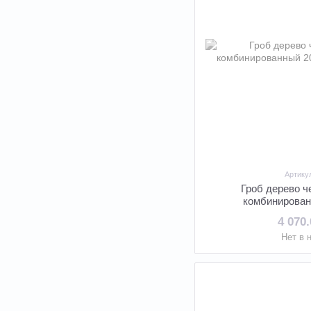
Артику
Гроб дерево 
комбинирован
4 070
Нет в 