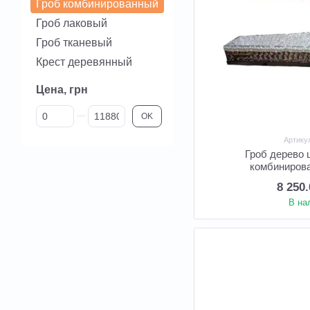
Гроб комбинированный
Гроб лаковый
Гроб тканевый
Крест деревянный
Цена, грн
От Цена, грн
До Цена, грн
OK
Артику
Гроб дерево
комбиниров
8 250
В на