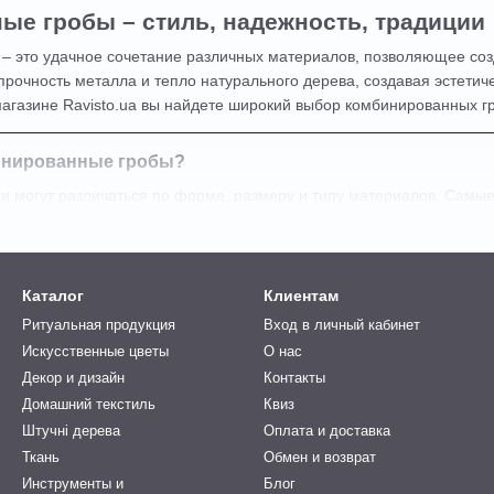
е гробы – стиль, надежность, традиции
 это удачное сочетание различных материалов, позволяющее созд
прочность металла и тепло натурального дерева, создавая эстети
агазине Ravisto.ua вы найдете широкий выбор комбинированных г
инированные гробы?
 могут различаться по форме, размеру и типу материалов. Самы
ассический строгий дизайн.
сьмигранные
– добавляют элегантность.
Каталог
Клиентам
вставками
– усиливают прочность конструкции.
Ритуальная продукция
Вход в личный кабинет
ьбой и позолотой
– подходят для торжественных церемоний.
Искусственные цветы
О нас
зуются:
Декор и дизайн
Контакты
сосна) – обеспечивает естественный вид и прочность.
Домашний текстиль
Квиз
иний) – делает гроб более долговечным.
Штучні дерева
Оплата и доставка
Ткань
Обмен и возврат
архат, атлас) – придает роскошный вид.
Инструменты и
Блог