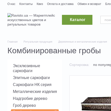
Перейти к основному контенту
О нас
Контакты
Квиз
Оплата и доставка
Обмен и возврат
Бло
Дропшипинг
Поставщикам
Вакансии
Каталог
Главная
Ритуальная продукция
Деревянные и металлические изделия
Комбинированные гробы
Сортировка:
по популя
Эксклюзивные
саркофаги
Элитные саркофаги
Саркофаги НК серия
Металлические изделия
Надгробие дерево
Гроб дерево