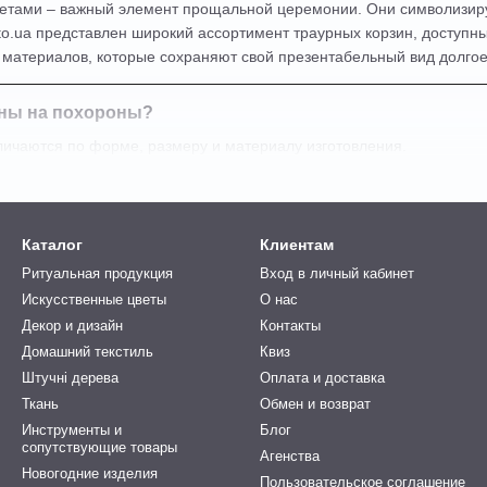
ветами – важный элемент прощальной церемонии. Они символизиру
to.ua представлен широкий ассортимент траурных корзин, доступных
 материалов, которые сохраняют свой презентабельный вид долгое
ины на похороны?
личаются по форме, размеру и материалу изготовления.
лая
– выглядит элегантно и аккуратно.
Каталог
Клиентам
пользуется для больших цветочных композиций.
Ритуальная продукция
Вход в личный кабинет
удобна для переноски и размещения.
Искусственные цветы
О нас
Декор и дизайн
Контакты
ные, предназначены для индивидуальных подношений.
Домашний текстиль
Квиз
ьный вариант для большинства похоронных церемоний.
Штучні дерева
Оплата и доставка
Ткань
Обмен и возврат
тся для официальных траурных мероприятий.
Инструменты и
Блог
сопутствующие товары
Агенства
Новогодние изделия
– устойчива к погодным условиям, сохраняет форму и цвет.
Пользовательское соглашение