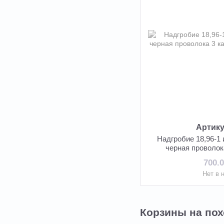
Артику
Надгробие 18,96-1
черная проволок
700.
Нет в 
Корзины на пох