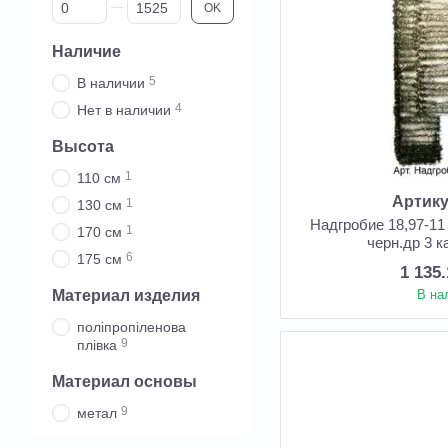
От Цена, грн
До Цена, грн
OK
Наличие
5
В наличии
4
Нет в наличии
Высота
1
110 см
Артику
1
130 см
Надгробие 18,97-11
1
170 см
черн.др 3 к
6
175 см
1 135
В на
Материал изделия
поліпропіленова
9
плівка
Материал основы
9
метал