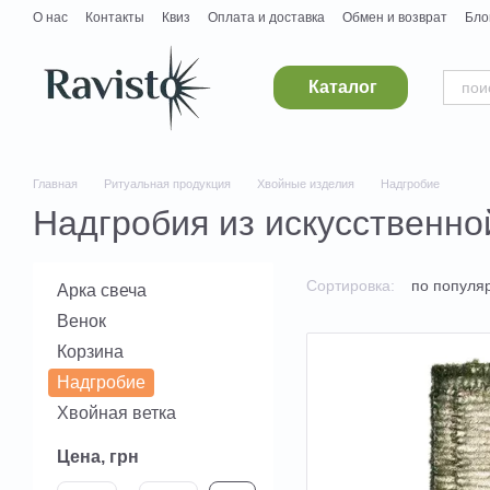
Перейти к основному контенту
О нас
Контакты
Квиз
Оплата и доставка
Обмен и возврат
Бло
Дропшипинг
Поставщикам
Вакансии
Каталог
Главная
Ритуальная продукция
Хвойные изделия
Надгробие
Надгробия из искусственно
Сортировка:
по популя
Арка свеча
Венок
Корзина
Надгробие
Хвойная ветка
Цена, грн