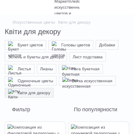
Искусственные цветы
Квіти для декору
Квіти для декору
Букет цветов
Головы цветов
Добавки
Зелень и букеты для декора
Лист подставка
Листья
Лианы
Нога букетная
Одиночные цветы
Ветка искусственная
Квіти для декору
Фильтр
По популярности