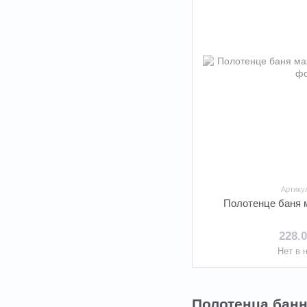
Артику
Полотенце баня 
228.
Нет в 
Полотенца банн