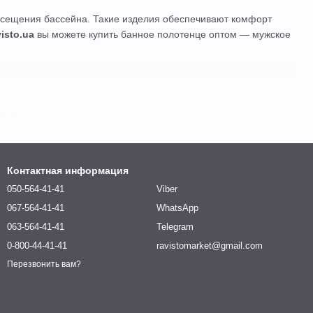
посещения бассейна. Такие изделия обеспечивают комфорт
isto.ua
вы можете купить банное полотенце оптом — мужское
ли);
ни;
Контактная информация
 вышивкой, орнаментами, декоративными вставками;
050-564-41-41
Viber
.
067-564-41-41
WhatsApp
063-564-41-41
Telegram
0-800-44-41-41
ravistomarket@gmail.com
Перезвонить вам?