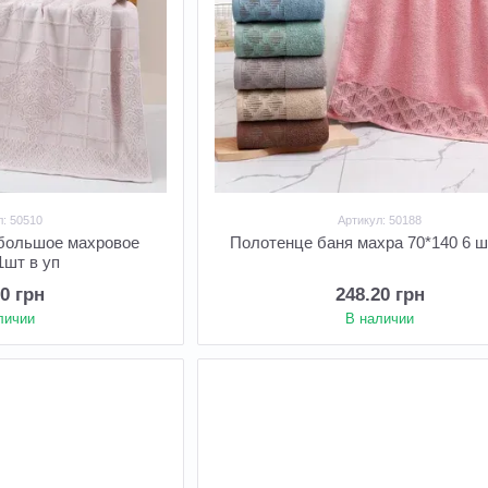
л: 50510
Артикул: 50188
 большое махровое
Полотенце баня махра 70*140 6 ш
1шт в уп
00 грн
248.20 грн
личии
В наличии