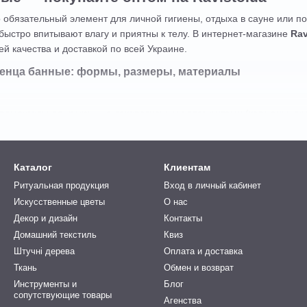
 обязательный элемент для личной гигиены, отдыха в сауне или 
быстро впитывают влагу и приятны к телу. В интернет-магазине
Rav
й качества и доставкой по всей Украине.
енца банные: формы, размеры, материалы
рямоугольная, реже — с декоративными элементами (карманы, пет
тных 70×140 см до увеличенных 100×180 см и более;
опок (махра, вафля), бамбук, микрофибра, иногда — смесовые тка
Каталог
Клиентам
ца — чаще в сдержанных цветах и простом дизайне, женские — с
Ритуальная продукция
Вход в личный кабинет
 бордюром, с рисунком или логотипом, пастельные и яркие оттенки
Искусственные цветы
О нас
Декор и дизайн
Контакты
случаях используются полотенца для бани
Домашний текстиль
Квиз
зуется:
Штучні дерева
Оплата и доставка
 посещения сауны или бани;
Ткань
Обмен и возврат
алонах красоты, бассейнах;
Инструменты и
Блог
сопутствующие товары
Агенства
ке — как универсальный вариант;