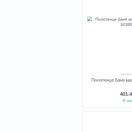
Артику
Полотенце баня мах
401.
В на