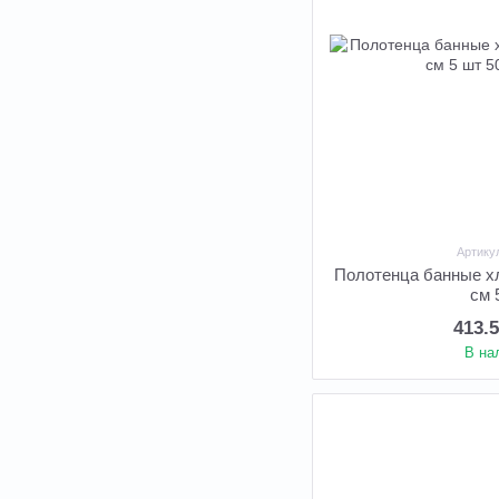
Артику
Полотенца банные х
см 
413.
В на