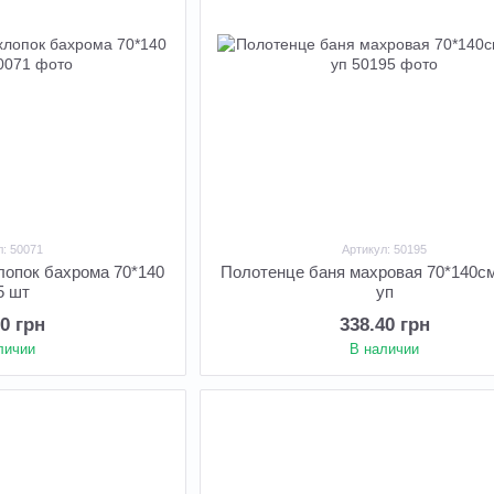
л: 50071
Артикул: 50195
лопок бахрома 70*140
Полотенце баня махровая 70*140см
5 шт
уп
50 грн
338.40 грн
личии
В наличии