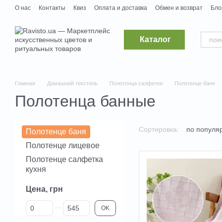
Перейти к основному контенту
О нас
Контакты
Квиз
Оплата и доставка
Обмен и возврат
Бло
Дропшипинг
Поставщикам
Вакансии
Каталог
Главная
Домашний текстиль
Полотенца салфетки
Полотенце баня
Полотенца банные
Сортировка:
по популя
Полотенце баня
Полотенце лицевое
Полотенце салфетка
кухня
Цена, грн
От Цена, грн
До Цена, грн
OK