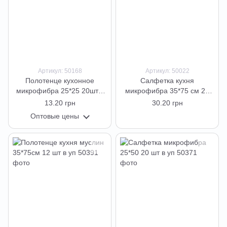
Артикул: 50168
Артикул: 50022
Полотенце кухонное
Салфетка кухня
микрофибра 25*25 20шт в
микрофибра 35*75 см 20
уп
шт в уп
13.20 грн
30.20 грн
Оптовые цены