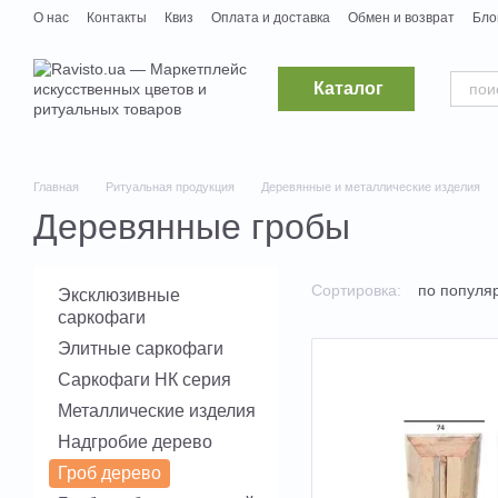
Перейти к основному контенту
О нас
Контакты
Квиз
Оплата и доставка
Обмен и возврат
Бло
Дропшипинг
Поставщикам
Вакансии
Каталог
Главная
Ритуальная продукция
Деревянные и металлические изделия
Деревянные гробы
Сортировка:
по популя
Эксклюзивные
саркофаги
Элитные саркофаги
Саркофаги НК серия
Металлические изделия
Надгробие дерево
Гроб дерево