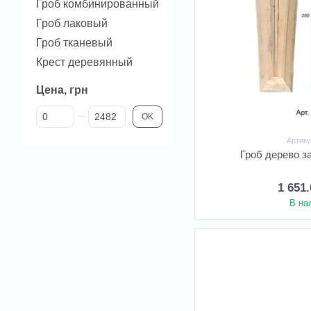
Гроб комбинированный
Гроб лаковый
Гроб тканевый
Крест деревянный
Цена, грн
От Цена, грн
До Цена, грн
OK
Артику
Гроб дерево з
1 651
В на