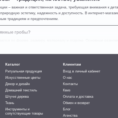
кции – важная и ответственная задача, требующая внимания к де
 природную эстетику, надежность и доступность. В интернет-магаз
ным традициям и предпочтениям.
вянные гробы?
аются по форме, размеру, материалу и отделке. Основные разнови
лассическая модель с четкими линиями.
сьмигранные
– придают изделию более утонченный вид.
и позолотой
– для торжественных церемоний.
Каталог
Клиентам
Ритуальная продукция
Вход в личный кабинет
тые, но качественные модели.
Искусственные цветы
О нас
ьзуются разные породы дерева:
Декор и дизайн
Контакты
ти и надежности.
Домашний текстиль
Квиз
тупная, но требует дополнительной обработки.
Штучні дерева
Оплата и доставка
Ткань
Обмен и возврат
льно подходят для изысканной отделки.
Инструменты и
Блог
ируется от стандартных тканевых вставок до роскошных бархатных
сопутствующие товары
Агенства