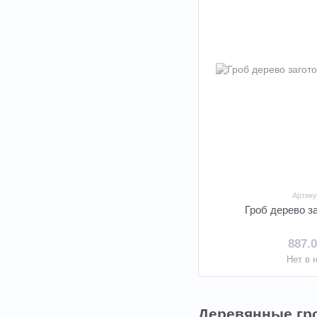
Артику
Гроб дерево з
887.
Нет в 
Деревянные гро