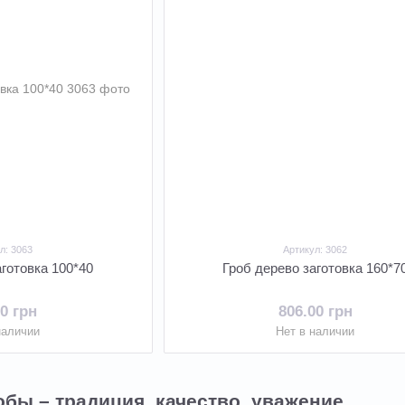
л: 3063
Артикул: 3062
аготовка 100*40
Гроб дерево заготовка 160*7
00 грн
806.00 грн
наличии
Нет в наличии
бы – традиция, качество, уважение