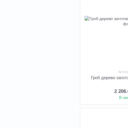
Артику
Гроб дерево загот
2 206
В на