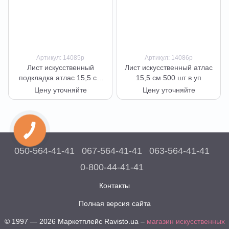
Артикул: 14085р
Артикул: 14086р
Лист искусственный
Лист искусственный атлас
подкладка атлас 15,5 см
15,5 см 500 шт в уп
500 шт в уп (L-13)
Цену уточняйте
Цену уточняйте
050-564-41-41
067-564-41-41
063-564-41-41
0-800-44-41-41
Контакты
Полная версия сайта
© 1997 — 2026 Маркетплейс Ravisto.ua –
магазин искусственных