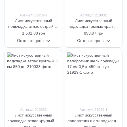
Артикул: 21959-1
Артикул: 210032
Лист искусственный
Лист искусственный
подкладка атлас острый 11
подкладка темные края 18
см 1520 шт
см 360 шт в уп
1 501.38 грн
853.97 грн
Оптовые цены
Оптовые цены
Артикул: 210033
Артикул: 21929-1
Лист искусственный
Лист искусственный
подкладка атлас круглый 11
папоротник шелк подкладка
см 850 шт
17 см 0,5кг 450шт в уп.