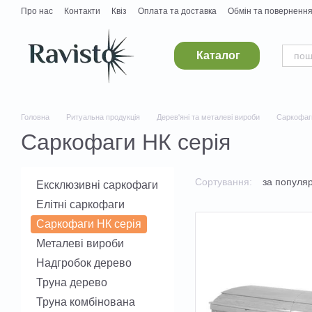
Перейти до основного контенту
Про нас
Контакти
Квіз
Оплата та доставка
Обмін та поверненн
Постачальникам
Вакансії
Каталог
Головна
Ритуальна продукція
Дерев'яні та металеві вироби
Саркофаги
Саркофаги НК серія
Сортування:
за популя
Ексклюзивні саркофаги
Елітні саркофаги
Саркофаги НК серія
Металеві вироби
Надгробок дерево
Труна дерево
Труна комбінована