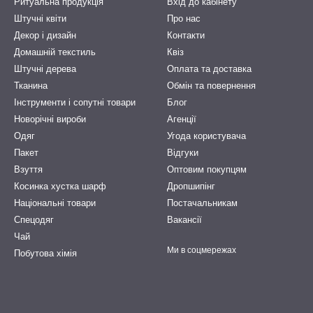
Ритуальна продукція
Вхід до кабінету
Штучні квіти
Про нас
Декор і дизайн
Контакти
Домашній текстиль
Квіз
Штучні дерева
Оплата та доставка
Тканина
Обмін та повернення
Інструменти і сопутні товари
Блог
Новорічні вироби
Агенції
Одяг
Угода користувача
Пакет
Відгуки
Взуття
Оптовим покупцям
Косинка хустка шарф
Дропшипінг
Національні товари
Постачальникам
Спецодяг
Вакансії
Чай
Ми в соцмережах
Побутова хімія