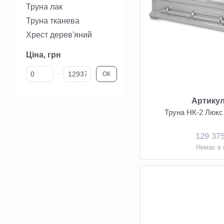
Труна лак
Труна тканева
Хрест дерев'яний
Ціна, грн
Від Ціна, грн
До Ціна, грн
ОК
Артикул
Труна НК-2 Люкс
129 37
Немає в 