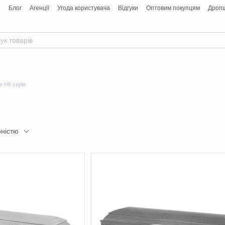
я
Блог
Агенції
Угода користувача
Відгуки
Оптовим покупцям
Дропш
 НК серія
рністю