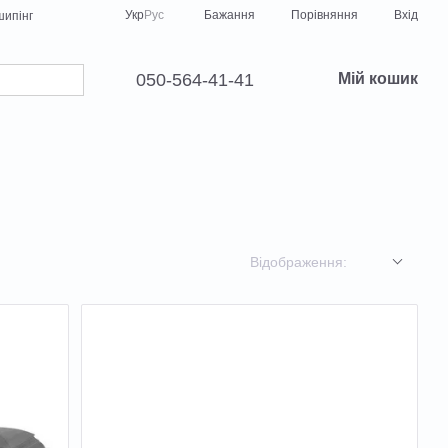
Порівняння
Укр
Рус
Бажання
Вхід
ипінг
050-564-41-41
Мій кошик
Відображення: