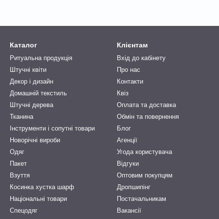
Каталог
Клієнтам
Ритуальна продукція
Вхід до кабінету
Штучні квіти
Про нас
Декор і дизайн
Контакти
Домашній текстиль
Квіз
Штучні дерева
Оплата та доставка
Тканина
Обмін та повернення
Інструменти і сопутні товари
Блог
Новорічні вироби
Агенції
Одяг
Угода користувача
Пакет
Відгуки
Взуття
Оптовим покупцям
Косинка хустка шарф
Дропшипінг
Національні товари
Постачальникам
Спецодяг
Вакансії