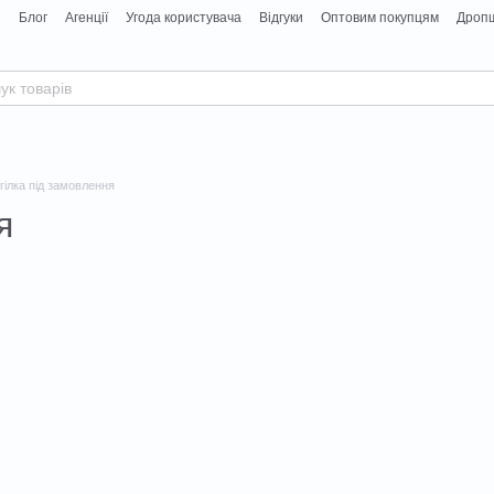
я
Блог
Агенції
Угода користувача
Відгуки
Оптовим покупцям
Дропш
гілка під замовлення
я