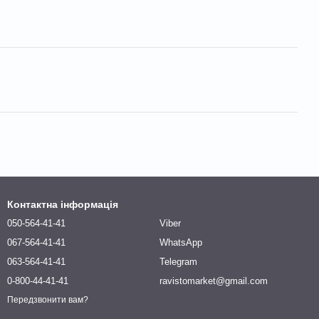
Контактна інформація
050-564-41-41
Viber
067-564-41-41
WhatsApp
063-564-41-41
Telegram
0-800-44-41-41
ravistomarket@gmail.com
Передзвонити вам?