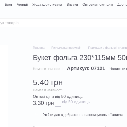
я
Блог
Агенції
Угода користувача
Відгуки
Оптовим покупцям
Дропш
Головна
Ритуальна продукція
Прикраси з фольги і пласт
Букет фольга 230*115мм 5
Артикул: 07121
Немає в наявності
Написати в
5.40 грн
Немає в наявності
Оптові ціни від 50 одиниць
від 50 одиниць
3.30 грн
Увійти
для відображення накопичувальної знижки
%