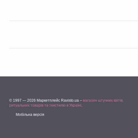
© 1997 — 2026 Маркетплейс Ravisto.ua –
магазин штучних квітів,
ритуальних товарів та текстилю в Україні
.
Мобільна версія