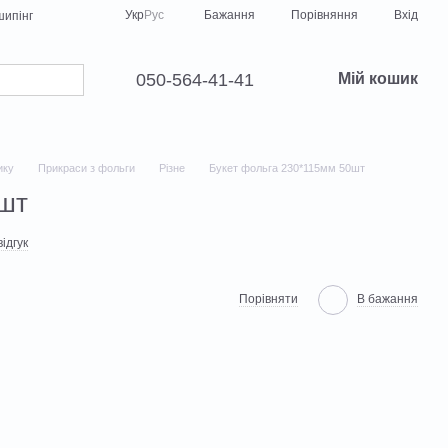
Порівняння
Укр
Рус
Бажання
Вхід
ипінг
050-564-41-41
Мій кошик
ику
Прикраси з фольги
Різне
Букет фольга 230*115мм 50шт
0шт
ідгук
Порівняти
В бажання