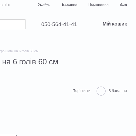
Порівняння
Укр
Рус
Бажання
Вхід
ипінг
050-564-41-41
Мій кошик
ра шовк на 6 голів 60 см
на 6 голів 60 см
Порівняти
В бажання