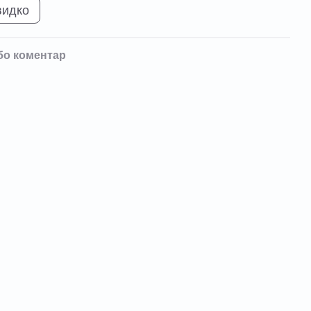
видко
бо коментар