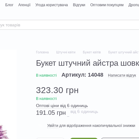
я
Блог
Агенції
Угода користувача
Відгуки
Оптовим покупцям
Дропш
Головна
Штучні квіти
Букет квітів
Букет штучний айст
Букет штучний айстра шовк 
Артикул: 14048
В наявності
Написати відгук
323.30 грн
В наявності
Оптові ціни від 6 одиниць
від 6 одиниць
191.05 грн
Увійти
для відображення накопичувальної знижки
%