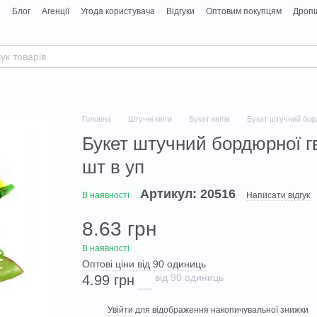
я
Блог
Агенції
Угода користувача
Відгуки
Оптовим покупцям
Дропш
Головна
Штучні квіти
Букет квітів
Букет штучний борд
Букет штучний бордюрної гв
шт в уп
Артикул: 20516
В наявності
Написати відгук
8.63 грн
В наявності
Оптові ціни від 90 одиниць
від 90 одиниць
4.99 грн
Увійти
для відображення накопичувальної знижки
%