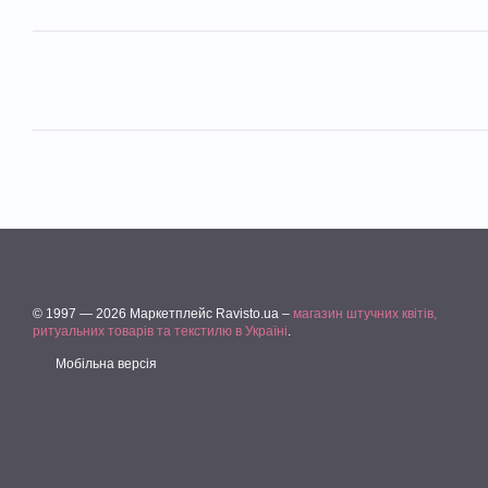
© 1997 — 2026 Маркетплейс Ravisto.ua –
магазин штучних квітів,
ритуальних товарів та текстилю в Україні
.
Мобільна версія