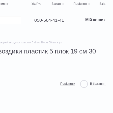
Порівняння
Укр
Рус
Бажання
Вхід
ипінг
050-564-41-41
Мій кошик
юрної гвоздики пластик 5 гілок 19 см 30 шт в уп
оздики пластик 5 гілок 19 см 30
Порівняти
В бажання