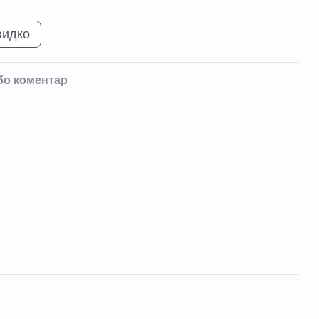
видко
бо коментар