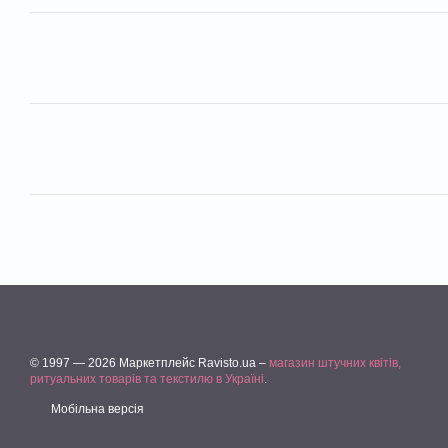
© 1997 — 2026 Маркетплейс Ravisto.ua –
магазин штучних квітів,
ритуальних товарів та текстилю в Україні
.
Мобільна версія