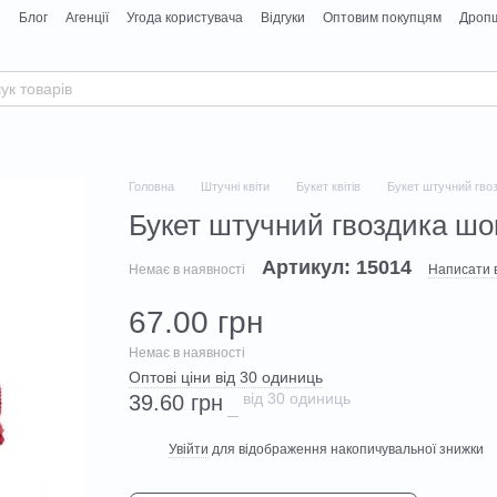
я
Блог
Агенції
Угода користувача
Відгуки
Оптовим покупцям
Дропш
Головна
Штучні квіти
Букет квітів
Букет штучний гвоз
Букет штучний гвоздика шов
Артикул: 15014
Немає в наявності
Написати в
67.00 грн
Немає в наявності
Оптові ціни від 30 одиниць
від 30 одиниць
39.60 грн
Увійти
для відображення накопичувальної знижки
%