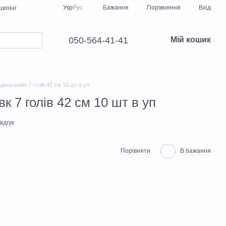
Порівняння
Укр
Рус
Бажання
Вхід
ипінг
050-564-41-41
Мій кошик
дика шовк 7 голів 42 см 10 шт в уп
к 7 голів 42 см 10 шт в уп
ідгук
Порівняти
В бажання