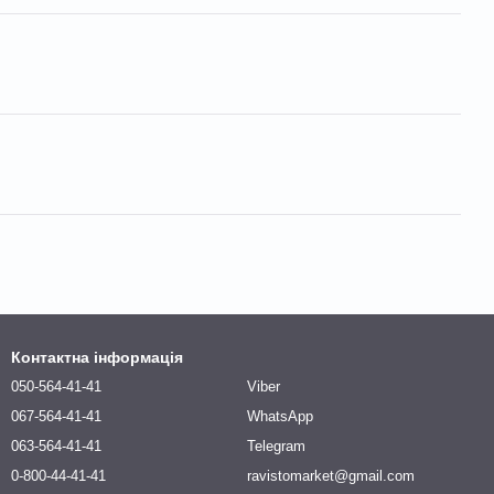
Контактна інформація
050-564-41-41
Viber
067-564-41-41
WhatsApp
063-564-41-41
Telegram
0-800-44-41-41
ravistomarket@gmail.com