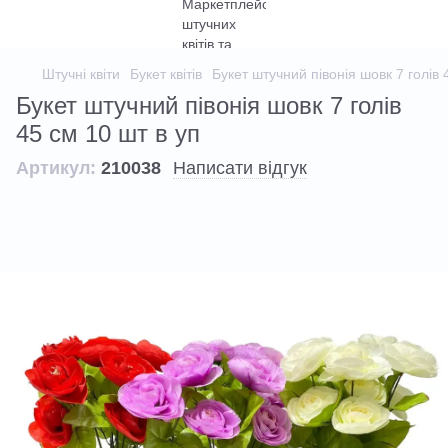
Штучні квіти
Букет квітів
Букет штучний півонія шовк 7 голів 
Букет штучний півонія шовк 7 голів
45 см 10 шт в уп
Артикул:
210038
Написати відгук