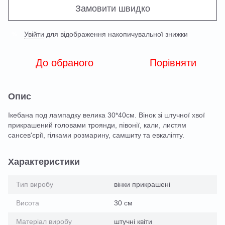
Замовити швидко
Увійти
для відображення накопичувальної знижки
%
До обраного
Порівняти
Опис
Ікебана под лампадку велика 30*40см. Вінок зі штучної хвої
прикрашений головами троянди, півонії, кали, листям
сансев'єрії, гілками розмарину, самшиту та евкаліпту.
Характеристики
Тип виробу
вінки прикрашені
Висота
30 см
Матеріал виробу
штучні квіти