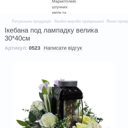
Ритуальна продукція
Хвойні вироби прикрашені
Вінок прик
Ікебана под лампадку велика
30*40см
Артикул:
0523
Написати відгук