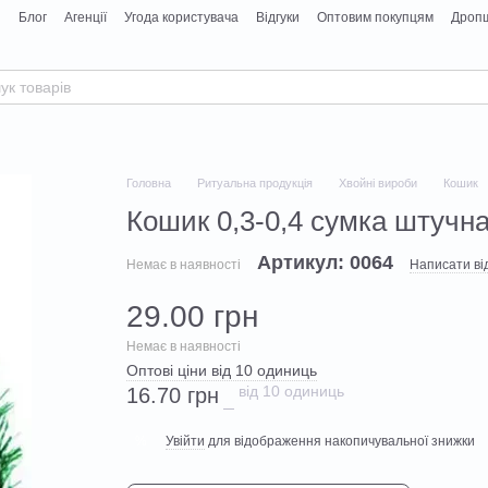
я
Блог
Агенції
Угода користувача
Відгуки
Оптовим покупцям
Дропш
Головна
Ритуальна продукція
Хвойні вироби
Кошик
Кошик 0,3-0,4 сумка штучна
Артикул: 0064
Немає в наявності
Написати від
29.00 грн
Немає в наявності
Оптові ціни від 10 одиниць
від 10 одиниць
16.70 грн
Увійти
для відображення накопичувальної знижки
%