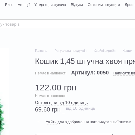
я
Блог
Агенції
Угода користувача
Відгуки
Оптовим покупцям
Дропш
Головна
Ритуальна продукція
Хвойні вироби
Кошик
Кошик 1,45 штучна хвоя пря
Артикул: 0050
Немає в наявності
Написати від
122.00 грн
Немає в наявності
Оптові ціни від 10 одиниць
від 10 одиниць
69.60 грн
Увійти
для відображення накопичувальної знижки
%