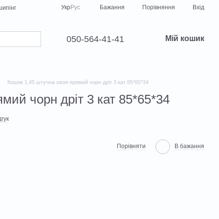
Порівняння
Укр
Рус
Бажання
Вхід
ипінг
050-564-41-41
Мій кошик
Кошик 1,45 штучна хвоя прямий чорн дріт 3 кат 85*65*34
мий чорн дріт 3 кат 85*65*34
гук
Порівняти
В бажання