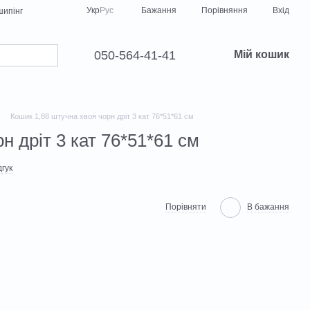
Порівняння
Укр
Рус
Бажання
Вхід
ипінг
050-564-41-41
Мій кошик
Кошик 1,88 штучна хвоя чорн дріт 3 кат 76*51*61 см
н дріт 3 кат 76*51*61 см
гук
Порівняти
В бажання