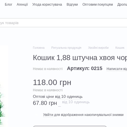
я
Блог
Агенції
Угода користувача
Відгуки
Оптовим покупцям
Дропш
Головна
Ритуальна продукція
Хвойні вироби
Кошик
Кошик 1,88 штучна хвоя чор
Артикул: 0215
Немає в наявності
Написати від
118.00 грн
Немає в наявності
Оптові ціни від 10 одиниць
від 10 одиниць
67.80 грн
Увійти
для відображення накопичувальної знижки
%