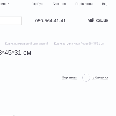
Порівняння
Укр
Рус
Бажання
Вхід
ипінг
050-564-41-41
Мій кошик
Кошик прикрашений ритуальний
Кошик штучна хвоя йорш 68*45*31 см
8*45*31 см
Порівняти
В бажання