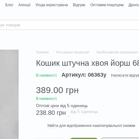
я
Блог
Агенції
Угода користувача
Відгуки
Оптовим покупцям
Дропш
Головна
Ритуальна продукція
Хвойні вироби прикрашені
Кошик штучна хвоя йорш 6
Артикул: 06363у
В наявності
Написати відгук
389.00 грн
В наявності
Оптові ціни від 5 одиниць
від 5 одиниць
238.80 грн
Увійти
для відображення накопичувальної знижки
%