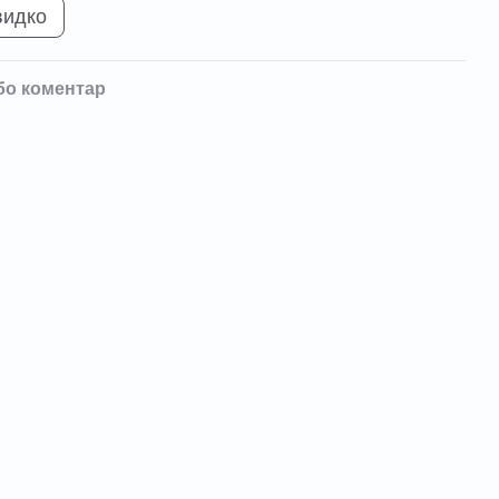
видко
бо коментар