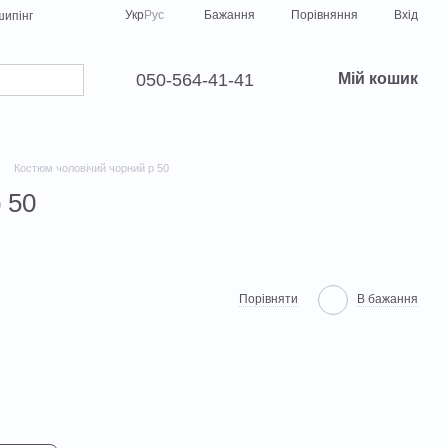
Порівняння
Укр
Рус
Бажання
Вхід
ипінг
050-564-41-41
Мій кошик
Костюм чоловічий чорний р 50
 50
Порівняти
В бажання