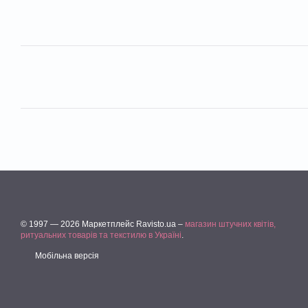
© 1997 — 2026 Маркетплейс Ravisto.ua –
магазин штучних квітів,
ритуальних товарів та текстилю в Україні
.
Мобільна версія