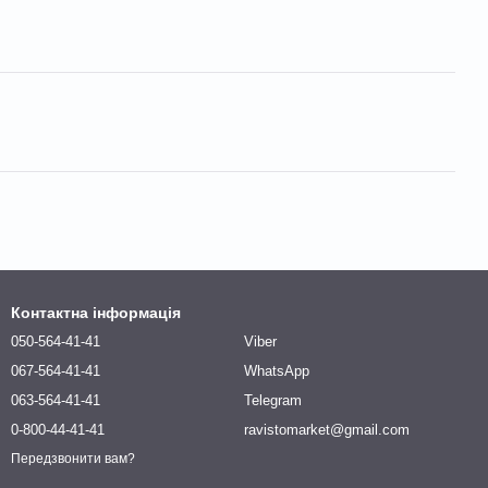
Контактна інформація
050-564-41-41
Viber
067-564-41-41
WhatsApp
063-564-41-41
Telegram
0-800-44-41-41
ravistomarket@gmail.com
Передзвонити вам?