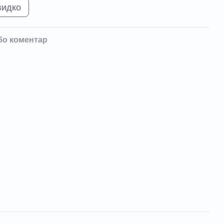
видко
бо коментар