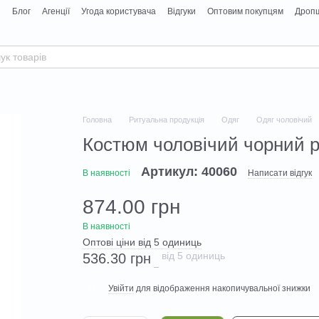
я
Блог
Агенції
Угода користувача
Відгуки
Оптовим покупцям
Дропш
Головна
Ритуальна продукція
Одяг
Одяг чоловічий
Костюм чоловічий чорний р
Артикул: 40060
В наявності
Написати відгук
874.00 грн
В наявності
Оптові ціни від 5 одиниць
від 5 одиниць
536.30 грн
Увійти
для відображення накопичувальної знижки
%