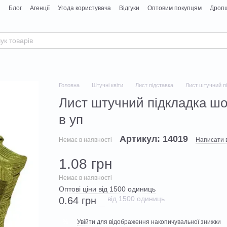
я
Блог
Агенції
Угода користувача
Відгуки
Оптовим покупцям
Дропш
Головна
Штучні квіти
Лист підставка
Лист штучний пі
Лист штучний підкладка шо
в уп
Артикул: 14019
Немає в наявності
Написати в
1.08 грн
Немає в наявності
Оптові ціни від 1500 одиниць
від 1500 одиниць
0.64 грн
Увійти
для відображення накопичувальної знижки
%