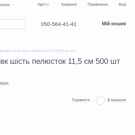
Порівняння
Укр
Рус
Бажання
Вхід
ипінг
050-564-41-41
Мій кошик
дкладка шовк шість пелюсток 11,5 см 500 шт в уп
вк шість пелюсток 11,5 см 500 шт
ідгук
Порівняти
В бажання