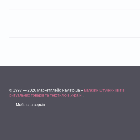
© 1997 — 2026 Маркетплейс Ravisto.ua –
магазин штучних квітів,
ритуальних товарів та текстилю в Україні
.
Мобільна версія