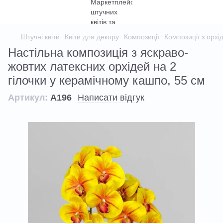
Штучні квіти
Квіти для декору
Композиції
Композиції з орхі
Настільна композиція з яскраво-
жовтих латексних орхідей на 2
гілочки у керамічному кашпо, 55 см
Артикул:
А196
Написати відгук