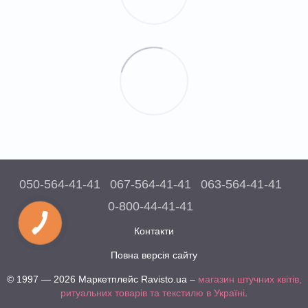
050-564-41-41
067-564-41-41
063-564-41-41
0-800-44-41-41
Контакти
Повна версія сайту
© 1997 — 2026 Маркетплейс Ravisto.ua –
магазин штучних квітів,
ритуальних товарів та текстилю в Україні
.