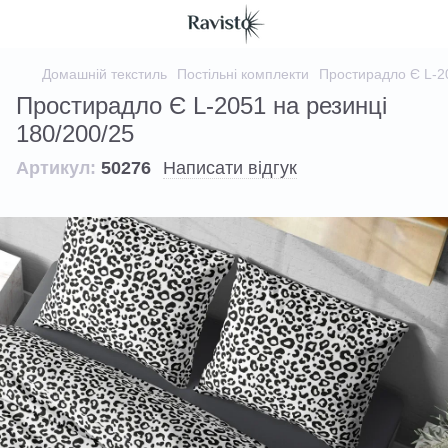
Домашній текстиль
Постільні комплекти
Простирадло Є L-20
Простирадло Є L-2051 на резинці
180/200/25
Артикул:
50276
Написати відгук