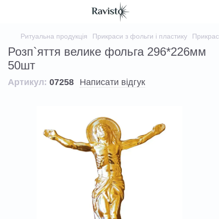
Ритуальна продукція
Прикраси з фольги і пластику
Прикрас
Розп`яття велике фольга 296*226мм
50шт
Артикул:
07258
Написати відгук