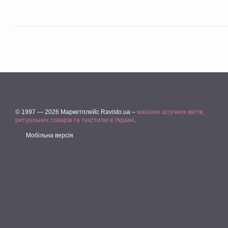
© 1997 — 2026 Маркетплейс Ravisto.ua –
магазин штучних квітів,
ритуальних товарів та текстилю в Україні
.
Мобільна версія