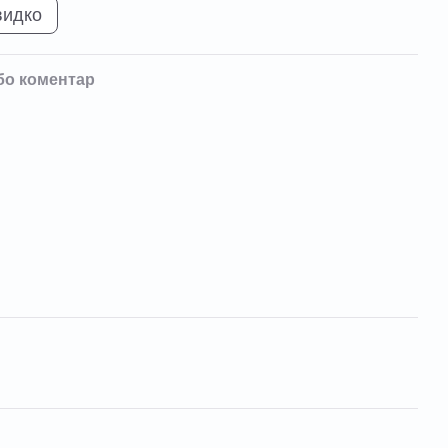
видко
бо коментар