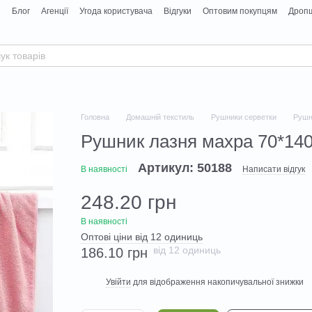
я
Блог
Агенції
Угода користувача
Відгуки
Оптовим покупцям
Дропш
Головна
Домашній текстиль
Рушники серветки
Рушн
Рушник лазня махра 70*140
Артикул: 50188
В наявності
Написати відгук
248.20 грн
В наявності
Оптові ціни від 12 одиниць
від 12 одиниць
186.10 грн
Увійти
для відображення накопичувальної знижки
%