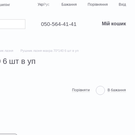
Порівняння
Укр
Рус
Бажання
Вхід
ипінг
050-564-41-41
Мій кошик
ик лазня
Рушник лазня махра 70*140 6 шт в уп
 6 шт в уп
Порівняти
В бажання