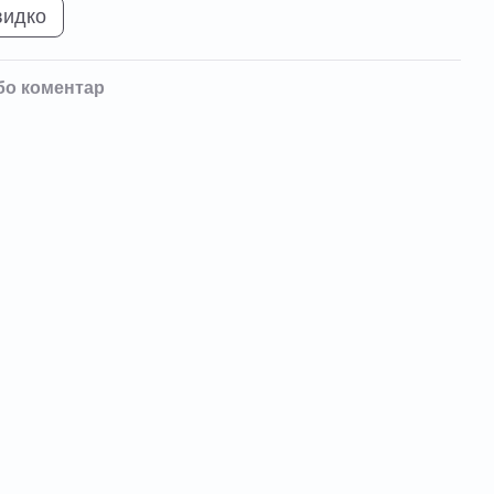
видко
бо коментар