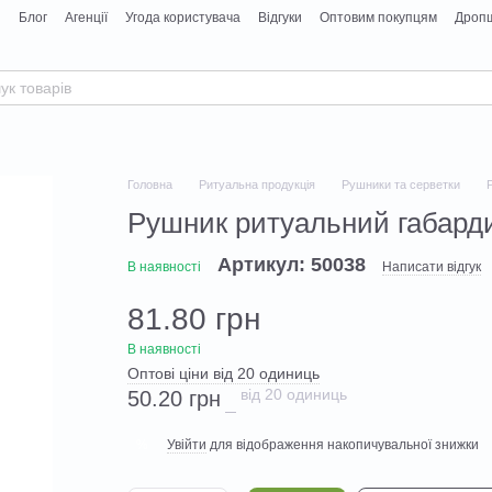
я
Блог
Агенції
Угода користувача
Відгуки
Оптовим покупцям
Дропш
Головна
Ритуальна продукція
Рушники та серветки
Рушник ритуальний габарди
Артикул: 50038
В наявності
Написати відгук
81.80 грн
В наявності
Оптові ціни від 20 одиниць
від 20 одиниць
50.20 грн
Увійти
для відображення накопичувальної знижки
%