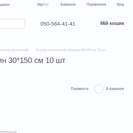
Порівняння
Укр
Рус
Бажання
Вхід
ипінг
050-564-41-41
Мій кошик
Рушник ритуальний
Рушник ритуальний габардин 30*150 см 10 шт
н 30*150 см 10 шт
Порівняти
В бажання