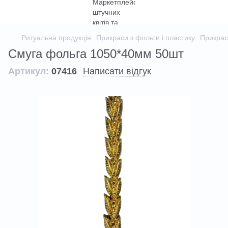
Ритуальна продукція
Прикраси з фольги і пластику
Прикрас
Смуга фольга 1050*40мм 50шт
Артикул:
07416
Написати відгук