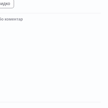
видко
бо коментар