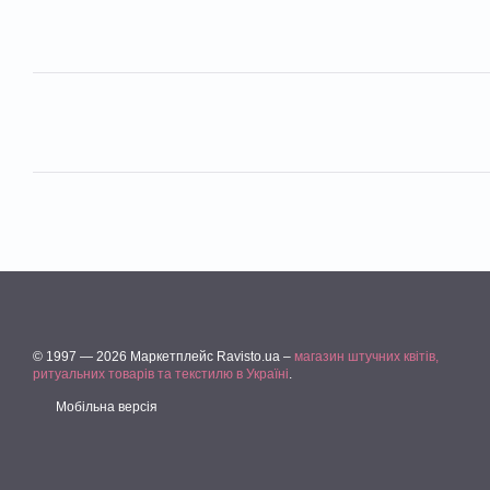
© 1997 — 2026 Маркетплейс Ravisto.ua –
магазин штучних квітів,
ритуальних товарів та текстилю в Україні
.
Мобільна версія