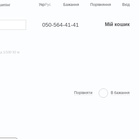
Порівняння
Укр
Рус
Бажання
Вхід
ипінг
050-564-41-41
Мій кошик
а 1/100 92 м
Порівняти
В бажання