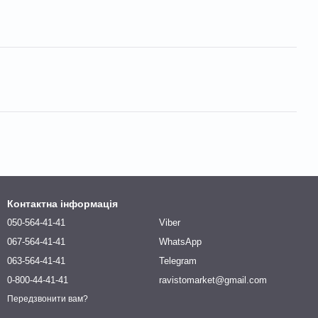
Контактна інформація
050-564-41-41
Viber
067-564-41-41
WhatsApp
063-564-41-41
Telegram
0-800-44-41-41
ravistomarket@gmail.com
Передзвонити вам?