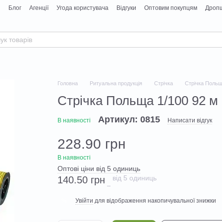
я
Блог
Агенції
Угода користувача
Відгуки
Оптовим покупцям
Дропш
Головна
Ритуальна продукція
Стрічка
Стрічка Польщ
Стрічка Польща 1/100 92 м
Артикул: 0815
В наявності
Написати відгук
228.90 грн
В наявності
Оптові ціни від 5 одиниць
від 5 одиниць
140.50 грн
Увійти
для відображення накопичувальної знижки
%