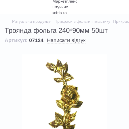
Ритуальна продукція
Прикраси з фольги і пластику
Прикрас
Троянда фольга 240*90мм 50шт
Артикул:
07124
Написати відгук