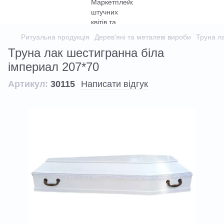
Ритуальна продукція
Дерев'яні та металеві вироби
Труна л
Труна лак шестигранна біла
імпериал 207*70
Артикул:
30115
Написати відгук