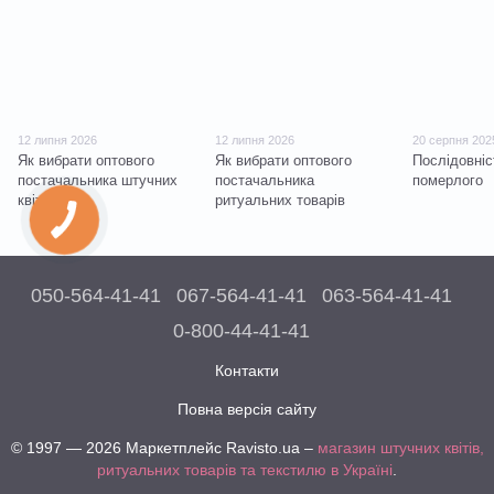
12 липня 2026
12 липня 2026
20 серпня 202
Як вибрати оптового
Як вибрати оптового
Послідовніс
постачальника штучних
постачальника
померлого
квітів
ритуальних товарів
050-564-41-41
067-564-41-41
063-564-41-41
0-800-44-41-41
Контакти
Повна версія сайту
© 1997 — 2026 Маркетплейс Ravisto.ua –
магазин штучних квітів,
ритуальних товарів та текстилю в Україні
.