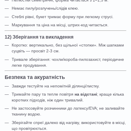
Немає пилу/розлучень/слідів клею.
Стеблі рівні, букет тримає форму при легкому струсі.
Маркування та ціна на місці, штрих-код читається.
12) Зберігання та викладення
Коротко: вертикально, без щільної «стопки». Між шапками
суцвіть — просвіт 2-3 см.
Тривале зберігання: чохли/короба-пилозахист, періодичне
легке продування.
Безпека та акуратність
Завжди тестуйте на непомітній ділянці/листку.
Тримайте пару та тепле повітря
на відстані
; краще кілька
коротких підходів, ніж один тривалий.
Не застосовуйте розчинники до латексу/EVA; не заливайте
тканину водою.
Зберігайте спреї далеко від нагріву, використовуйте в місці,
що провітрюється.