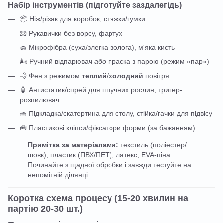
Набір інструментів (підготуйте заздалегідь)
📦 Ніж/різак для коробок, стяжки/гумки
🧤 Рукавички без ворсу, фартух
🧽 Мікрофібра (суха/злегка волога), м'яка кисть
🌬️ Ручний відпарювач
або
праска з парою (режим «пар»)
💨 Фен з режимом
теплий
/
холодний
повітря
🧴 Антистатик/спрей для штучних рослин, тригер-
розпилювач
🧺 Підкладка/скатертина для столу, стійка/гачки для підвісу
🧰 Пластикові кліпси/фіксатори форми (за бажанням)
Примітка за матеріалами:
текстиль (поліестер/
шовк), пластик (ПВХ/ПЕТ), латекс, EVA-піна.
Починайте з щадної обробки і завжди тестуйте на
непомітній ділянці.
Коротка схема процесу (15-20 хвилин на
партію 20-30 шт.)