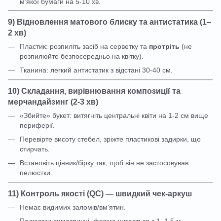
м'якої бумаги на 5-10 хв.
9) Відновлення матового блиску та антистатика (1–
2 хв)
Пластик: розпиліть засіб на серветку та
протріть
(не
розпилюйте безпосередньо на квітку).
Тканина: легкий антистатик з відстані 30-40 см.
10) Складання, вирівнювання композиції та
мерчандайзинг (2-3 хв)
«Збийте» букет: витягніть центральні квіти на 1-2 см вище
периферії.
Перевірте висоту стебел, зріжте пластикові задирки, що
стирчать.
Встановіть цінник/бірку так, щоб він не застосовував
пелюстки.
11) Контроль якості (QC) — швидкий чек-аркуш
Немає видимих заломів/вм'ятин.
Пелюстки симетричні, форма читається з 1–1,5 м.