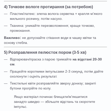
4) Точкове вологе протирання (за потребою)
Пластик/латекс: злегка волога серветка + крапля м'якого
мильного розчину, потім насухо.
Тканина: уникайте перезволоження; краще точково,
промокання.
Важливо:
не допускайте стікання води в чашку квітки та
основу стебла.
5) Розправлення пелюсток пором (3-5 хв)
Відпарювач/праска з парою тримайте
на відстані 20-30
см
.
Працюйте короткими імпульсами 2-3 секунд, потім дайте
охолонути і оцініть результат.
Текстильні квіти розправляйте зверху донизу; закриті
бутони прогрійте по колу.
Якщо матеріал починає блищати/м'якшитися
занадто швидко — збільште відстань та скоротите
імпульс.