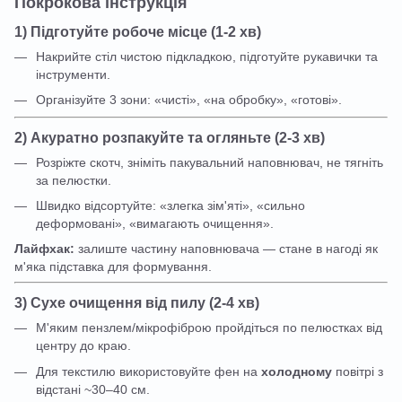
Покрокова інструкція
1) Підготуйте робоче місце (1-2 хв)
Накрийте стіл чистою підкладкою, підготуйте рукавички та
інструменти.
Організуйте 3 зони: «чисті», «на обробку», «готові».
2) Акуратно розпакуйте та огляньте (2-3 хв)
Розріжте скотч, зніміть пакувальний наповнювач, не тягніть
за пелюстки.
Швидко відсортуйте: «злегка зім'яті», «сильно
деформовані», «вимагають очищення».
Лайфхак:
залиште частину наповнювача — стане в нагоді як
м'яка підставка для формування.
3) Сухе очищення від пилу (2-4 хв)
М'яким пензлем/мікрофіброю пройдіться по пелюстках від
центру до краю.
Для текстилю використовуйте фен на
холодному
повітрі з
відстані ~30–40 см.