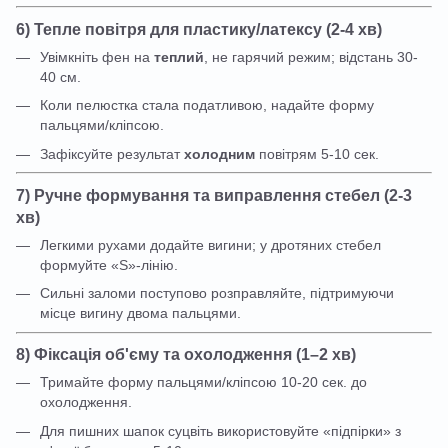
6) Тепле повітря для пластику/латексу (2-4 хв)
Увімкніть фен на
теплий
, не гарячий режим; відстань 30-
40 см.
Коли пелюстка стала податливою, надайте форму
пальцями/кліпсою.
Зафіксуйте результат
холодним
повітрям 5-10 сек.
7) Ручне формування та виправлення стебел (2-3
хв)
Легкими рухами додайте вигини; у дротяних стебел
формуйте «S»-лінію.
Сильні заломи поступово розправляйте, підтримуючи
місце вигину двома пальцями.
8) Фіксація об'єму та охолодження (1–2 хв)
Тримайте форму пальцями/кліпсою 10-20 сек. до
охолодження.
Для пишних шапок суцвіть використовуйте «підпірки» з