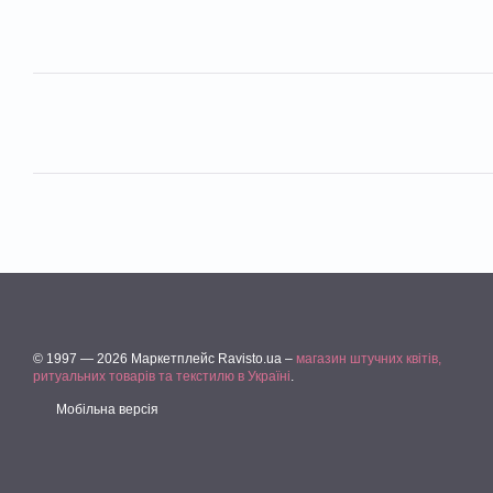
© 1997 — 2026 Маркетплейс Ravisto.ua –
магазин штучних квітів,
ритуальних товарів та текстилю в Україні
.
Мобільна версія