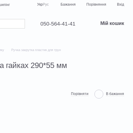
Порівняння
Укр
Рус
Бажання
Вхід
ипінг
050-564-41-41
Мій кошик
ику
Ручка закрутка пластик для трун
а гайках 290*55 мм
Порівняти
В бажання