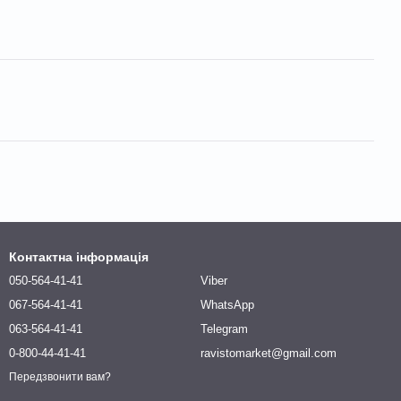
Контактна інформація
050-564-41-41
Viber
067-564-41-41
WhatsApp
063-564-41-41
Telegram
0-800-44-41-41
ravistomarket@gmail.com
Передзвонити вам?