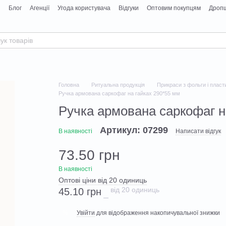
я
Блог
Агенції
Угода користувача
Відгуки
Оптовим покупцям
Дропш
Головна
Ритуальна продукція
Прикраси з фольги і пласт
Ручка армована саркофаг на гайках 290*55 мм
Ручка армована саркофаг н
Артикул: 07299
В наявності
Написати відгук
73.50 грн
В наявності
Оптові ціни від 20 одиниць
від 20 одиниць
45.10 грн
Увійти
для відображення накопичувальної знижки
%