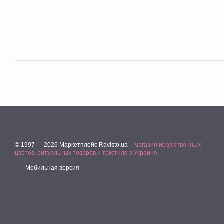
© 1997 — 2026 Маркетплейс Ravisto.ua –
магазин искусственных
цветов, ритуальных товаров и текстиля в Украине
.
Мобильная версия