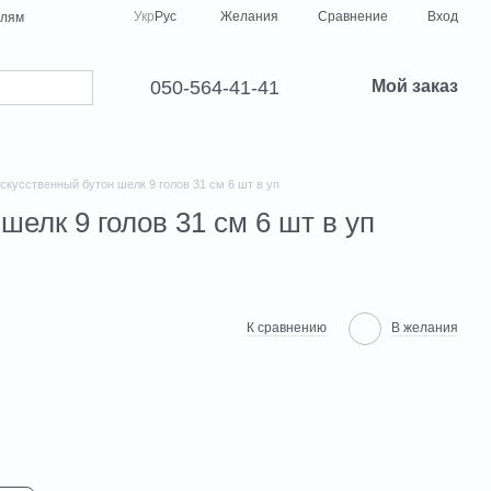
Сравнение
Укр
Рус
Желания
Вход
елям
050-564-41-41
Мой заказ
скусственный бутон шелк 9 голов 31 см 6 шт в уп
шелк 9 голов 31 см 6 шт в уп
К сравнению
В желания