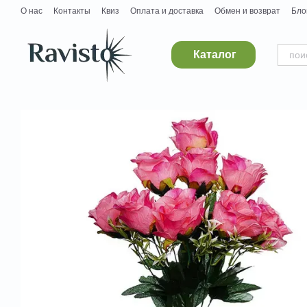
Перейти к основному контенту
О нас
Контакты
Квиз
Оплата и доставка
Обмен и возврат
Бло
Дропшипинг
Поставщикам
Вакансии
Каталог