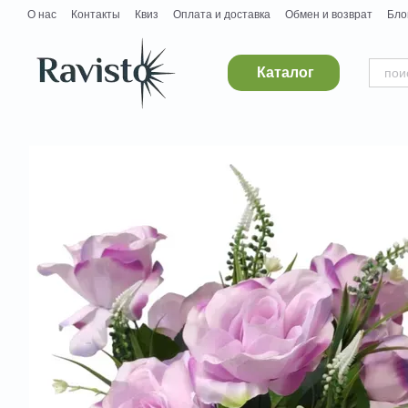
Перейти к основному контенту
О нас
Контакты
Квиз
Оплата и доставка
Обмен и возврат
Бло
Дропшипинг
Поставщикам
Вакансии
Каталог