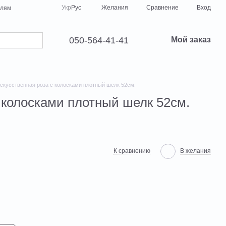
Сравнение
Укр
Рус
Желания
Вход
елям
050-564-41-41
Мой заказ
искусственная роза с колосками плотный шелк 52см.
с колосками плотный шелк 52см.
К сравнению
В желания